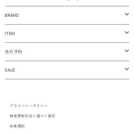
BRAND
WIND AND SEA
ITEM
アウター
NAISSANCE
アウター
先行予約
トップス
アウター
bal
トップス
TODAYFUL 2020 SUMMER
SALE
ボトムス
トップス
アウター
TODAYFUL
ボトムス
Uhr 2025 SPRING/SUMMER
10%
バッグ
ボトムス
トップス
アウター
MAISON EUREKA
ワンピース
Uhr 2025 Autumn / Winter
20%
プライバシーポリシー
特定商取引法に基づく表記
帽子
バッグ
ボトムス
トップス
アウター
SON OF THE CHEESE
バッグ
Uhr 2025 SPRING / SUMMER
30%
会員規約