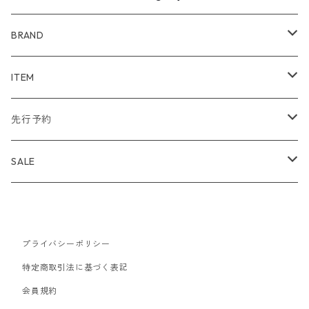
BRAND
WIND AND SEA
ITEM
アウター
NAISSANCE
アウター
先行予約
トップス
アウター
bal
トップス
TODAYFUL 2020 SUMMER
SALE
ボトムス
トップス
アウター
TODAYFUL
ボトムス
Uhr 2025 SPRING/SUMMER
10%
バッグ
ボトムス
トップス
アウター
MAISON EUREKA
ワンピース
Uhr 2025 Autumn / Winter
20%
プライバシーポリシー
特定商取引法に基づく表記
帽子
バッグ
ボトムス
トップス
アウター
SON OF THE CHEESE
バッグ
Uhr 2025 SPRING / SUMMER
30%
会員規約