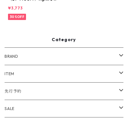
ガウド
¥3,773
30%OFF
Category
BRAND
WIND AND SEA
ITEM
アウター
NAISSANCE
アウター
先行予約
トップス
アウター
bal
トップス
TODAYFUL 2020 SUMMER
SALE
ボトムス
トップス
アウター
TODAYFUL
ボトムス
Uhr 2025 SPRING/SUMMER
10%