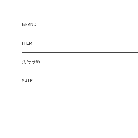
BRAND
WIND AND SEA
ITEM
アウター
NAISSANCE
アウター
先行予約
トップス
アウター
bal
トップス
TODAYFUL 2020 SUMMER
SALE
ボトムス
トップス
アウター
TODAYFUL
ボトムス
Uhr 2025 SPRING/SUMMER
10%
バッグ
ボトムス
トップス
アウター
MAISON EUREKA
ワンピース
Uhr 2025 Autumn / Winter
20%
帽子
バッグ
ボトムス
トップス
アウター
SON OF THE CHEESE
バッグ
Uhr 2025 SPRING / SUMMER
30%