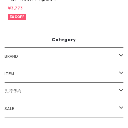
ガウド
¥3,773
30%OFF
Category
BRAND
WIND AND SEA
ITEM
アウター
NAISSANCE
アウター
先行予約
トップス
アウター
bal
トップス
TODAYFUL 2020 SUMMER
SALE
ボトムス
トップス
アウター
TODAYFUL
ボトムス
Uhr 2025 SPRING/SUMMER
10%