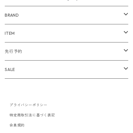
BRAND
WIND AND SEA
ITEM
アウター
NAISSANCE
アウター
先行予約
トップス
アウター
bal
トップス
TODAYFUL 2020 SUMMER
SALE
ボトムス
トップス
アウター
TODAYFUL
ボトムス
Uhr 2025 SPRING/SUMMER
10%
バッグ
ボトムス
トップス
アウター
MAISON EUREKA
ワンピース
Uhr 2025 Autumn / Winter
20%
プライバシーポリシー
特定商取引法に基づく表記
帽子
バッグ
ボトムス
トップス
アウター
SON OF THE CHEESE
バッグ
Uhr 2025 SPRING / SUMMER
30%
会員規約