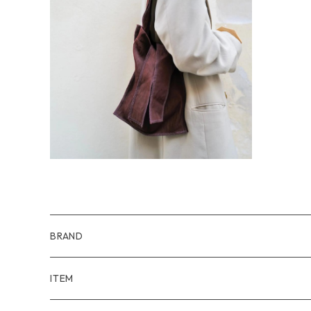
ITTI イッチ MARY INSIDE OUT TOT
E - S / CERATO BRIGHT
¥5,500
BRAND
WIND AND SEA
ITEM