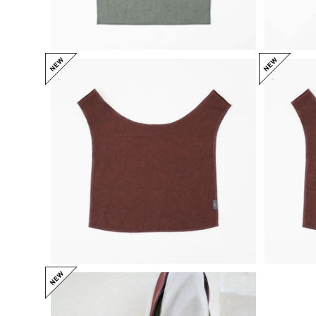
ITTI イッチ ANNIE REGISTER BAG -
ITTI イッチ ANNIE REGISTER BAG -
S / CERATO BRIGHT(BRN)
M 
¥4,950