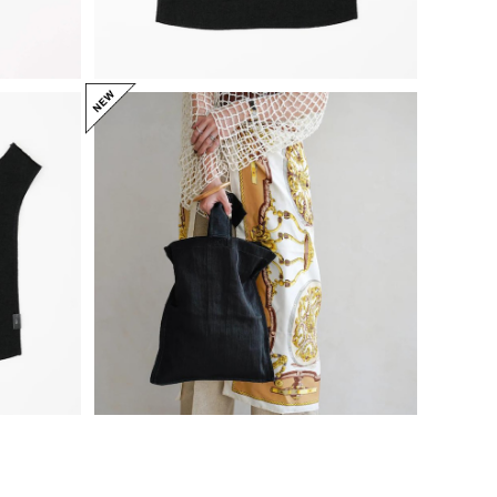
ITTI イッチ MARY INSIDE OUT TOT
LK)
E - M / CERATO BRIGHT
¥6,600