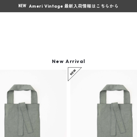
Ameri Vintage 最新入荷情報はこちらから
New Arrival
ITTI イッチ MARY INSIDE OUT TOT
M / CERATO BRIGHT -26Q1
E - S / CERATO BRIGHT 
¥6,600
¥5,500