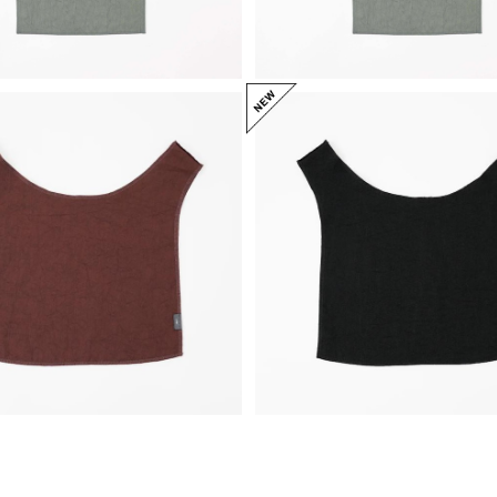
ITTI イッチ ANNIE REGISTER BAG -
/ CERATO BRIGHT(BRN)
M / CERATO BRIGHT(B
¥6,050
¥6,050