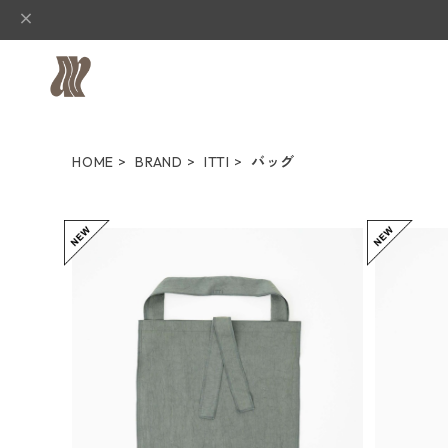
HOME
BRAND
ITTI
バッグ
ITTI イッチ MARY INSIDE OUT TOT
ITTI イッチ MARY INSIDE OUT TOT
E - L / CERATO BRIGHT - 26Q1
E - 
¥7,700