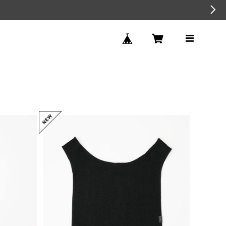
ITTI イッチ ANNIE REGISTER BAG -
- 26Q1
S / CERATO BRIGHT(BLK)
¥4,950