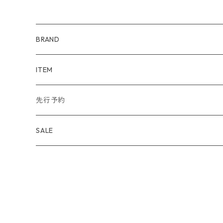
BRAND
WIND AND SEA
ITEM
アウター
NAISSANCE
アウター
先行予約
トップス
アウター
bal
トップス
TODAYFUL 2020 SUMMER
SALE
ボトムス
トップス
アウター
TODAYFUL
ボトムス
Uhr 2025 SPRING/SUMMER
10%
バッグ
ボトムス
トップス
アウター
MAISON EUREKA
ワンピース
Uhr 2025 Autumn / Winter
20%
帽子
バッグ
ボトムス
トップス
アウター
SON OF THE CHEESE
バッグ
Uhr 2025 SPRING / SUMMER
30%