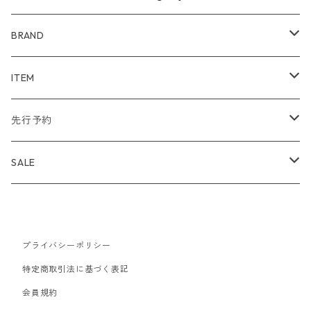
BRAND
WIND AND SEA
ITEM
アウター
NAISSANCE
アウター
先行予約
トップス
アウター
bal
トップス
TODAYFUL 2020 SUMMER
SALE
ボトムス
トップス
アウター
TODAYFUL
ボトムス
Uhr 2025 SPRING/SUMMER
10%
バッグ
ボトムス
トップス
アウター
MAISON EUREKA
ワンピース
Uhr 2025 Autumn / Winter
20%
プライバシーポリシー
特定商取引法に基づく表記
帽子
バッグ
ボトムス
トップス
アウター
SON OF THE CHEESE
バッグ
Uhr 2025 SPRING / SUMMER
30%
会員規約