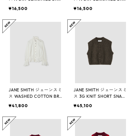
O BEACH, CA L/S T-SHIR
O BEACH, CA L/S T-SHIR
¥16,500
¥16,500
T (BLK)
T (WHT)
JANE SMITH ジェーンスミ
JANE SMITH ジェーンスミ
ス WASHED COTTON BR
ス 3G KNIT SHORT SNAP
OAD BOW TIE GATHER S
BUTTON KNIT VEST
¥41,800
¥45,100
HIRT(WHITE) 25WBL-#11
6L