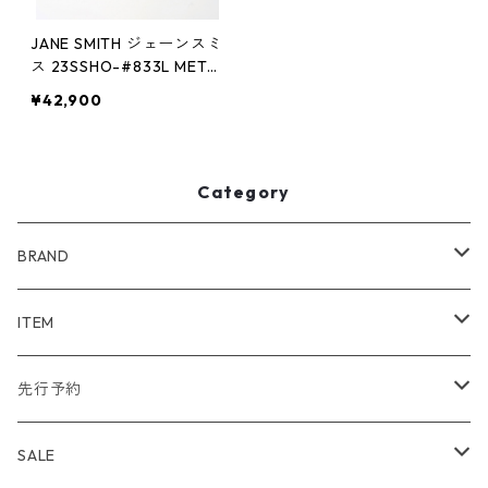
JANE SMITH ジェーンスミ
ス 23SSHO-#833L META
LIC MULE SANDAL
¥42,900
Category
BRAND
WIND AND SEA
ITEM
アウター
NAISSANCE
アウター
先行予約
トップス
アウター
bal
トップス
TODAYFUL 2020 SUMMER
SALE