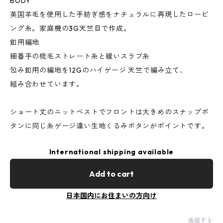
BODY
英国羊毛を使用した手紡ぎ感をナチュラルに再現したロービ
ング糸。家庭機の3G天竺目で作成。
釦用編地
細番手の梳毛ストレート糸と緩いスラブ糸
包み釦用の編地を12Gのハイゲージ 天竺で編み立て、
組み合わせています。
ショート丈のニットベストでフロントは大きめのスナップボ
タンに同じ糸ゲージ違い生地くるみボタンがポイントです。
International shipping available
Add to cart
日本国内にお住まいの方向け
通報する