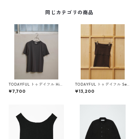
同じカテゴリの商品
TODAYFUL トゥデイフル Hig
TODAYFUL トゥデイフル Sea
hgauge Compact T-shirts
mless Offshoulder Knit (BR
¥7,700
¥13,200
(C/GRY) 12610604
N) 12610531