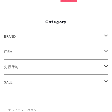
Category
BRAND
WIND AND SEA
ITEM
アウター
NAISSANCE
アウター
先行予約
トップス
アウター
bal
トップス
TODAYFUL 2020 SUMMER
SALE
ボトムス
トップス
アウター
TODAYFUL
ボトムス
Uhr 2025 SPRING/SUMMER
10%
バッグ
ボトムス
プライバシーポリシー
トップス
アウター