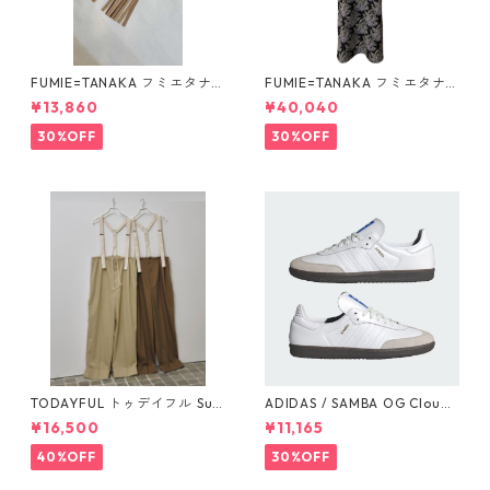
FUMIE=TANAKA フミエタナ
FUMIE=TANAKA フミエタナ
カ ring fringe earring F23A
カ flower JQ OP (BLK)F25S-
¥13,860
¥40,040
-55 NU
13
30%OFF
30%OFF
TODAYFUL トゥデイフル Sus
ADIDAS / SAMBA OG Cloud
penders Highwaist Pants 12
White / Cloud White / Gum
¥16,500
¥11,165
510703
(IE3439)
40%OFF
30%OFF