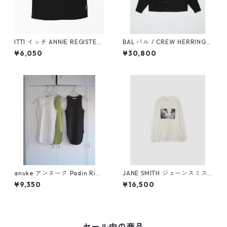
ITTI イッチ ANNIE REGISTER
BAL バル / CREW HERRINGB
BAG - M / CERATO BRIGHT(B
ONE OVER SHIRT (BLACK)
¥6,050
¥30,800
LK)
anuke アンヌーク Padin Rib
JANE SMITH ジェーンスミス I
Tanktop 62610609
VORY SERRA REDONDO BE
¥9,350
¥16,500
ACH, CA L/S T-SHIRT (WHT)
セール中の商品