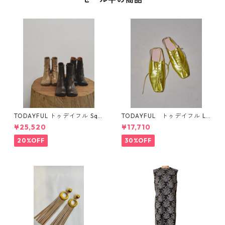
TODAYFUL トゥデイフル Squ
TODAYFUL トゥデイフル La
are Short Boots 12321008 1
ceup Leather Shoes 1232101
¥25,520
¥17,710
2521006
1
20%OFF
30%OFF