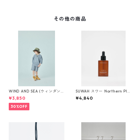
その他の商品
WIND AND SEA (ウィンダン
SUWAH スワー ️Northern Pla
シー)SMOOTHY x WDS 70%
cen Mayu Oil
¥3,850
¥4,840
Child S/S Tee (H_GRAY)
30%OFF