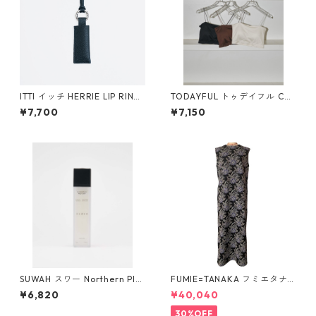
ITTI イッチ HERRIE LIP RING
TODAYFUL トゥデイフル Cup
/ DIPLO FJORD (BLACK)
in Flatseam Bratop 124106
¥7,700
¥7,150
02
SUWAH スワー Northern Pla
FUMIE=TANAKA フミエタナ
cen Mayu Cream
カ flower JQ OP (BLK)F25S-
¥6,820
¥40,040
13
30%OFF