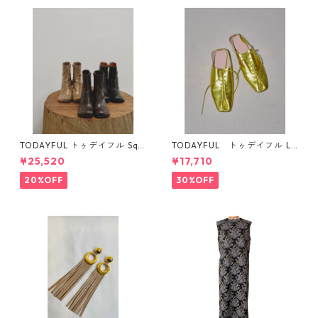
TODAYFUL トゥデイフル Squ
TODAYFUL トゥデイフル La
are Short Boots 12321008 1
ceup Leather Shoes 1232101
¥25,520
¥17,710
2521006
1
20%OFF
30%OFF