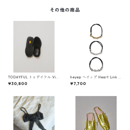
その他の商品
TODAYFUL トゥデイフル Vibr
heyep ヘイップ Heart Link H
amsole Leather Sabot 12611
air Tie – 3 Piece Set hp0892
¥30,800
¥7,700
032 BLK
6