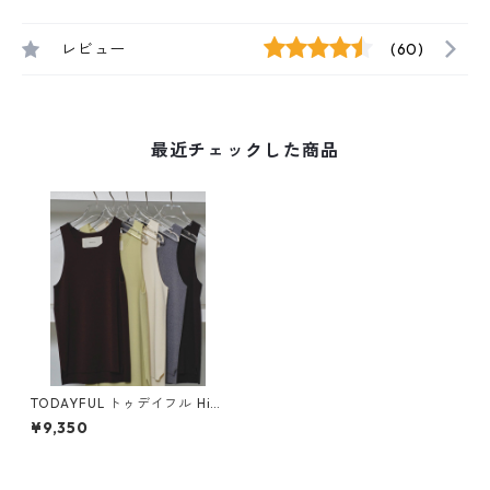
レビュー
(60)
最近チェックした商品
TODAYFUL トゥデイフル Hig
hgauge Knit Tanktop 125105
¥9,350
11