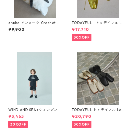
anuke アンヌーク Crochet K
TODAYFUL トゥデイフル La
nit Bustier 62620510(C/GR
ceup Leather Shoes 1232101
¥9,900
¥17,710
Y)
1
30%OFF
WIND AND SEA (ウィンダン
TODAYFUL トゥデイフル Lea
シー)SMOOTHY x WDS Child
ther Slit Sandals 12511003
¥3,465
¥20,790
S/S tee(BLACK)WDS-C-SMT-
25-Q4-02
30%OFF
30%OFF