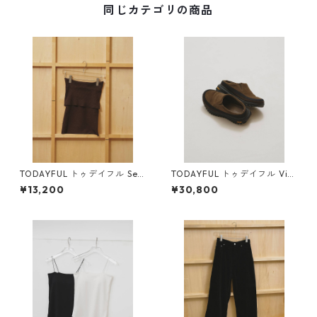
同じカテゴリの商品
TODAYFUL トゥデイフル Sea
TODAYFUL トゥデイフル Vibr
mless Offshoulder Knit (BR
amsole Leather Sabot 12611
¥13,200
¥30,800
N) 12610531
032 M/GRN