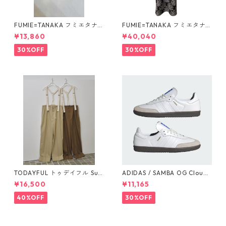
FUMIE=TANAKA フミエタナ
FUMIE=TANAKA フミエタナ
カ ring fringe earring F23A
カ flower JQ OP (BLK)F25S-
¥13,860
¥40,040
-55 NU
13
30%OFF
30%OFF
TODAYFUL トゥデイフル Sus
ADIDAS / SAMBA OG Cloud
penders Highwaist Pants 12
White / Cloud White / Gum
¥16,500
¥11,165
510703
(IE3439)
40%OFF
30%OFF