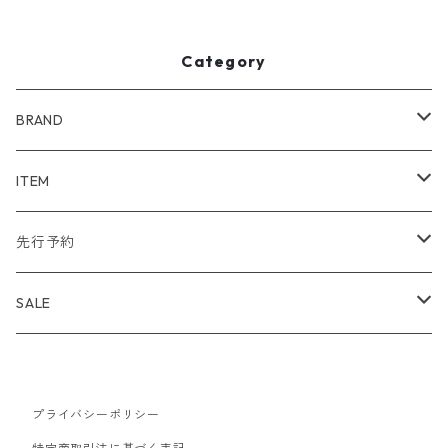
Category
BRAND
WIND AND SEA
ITEM
アウター
NAISSANCE
アウター
先行予約
トップス
アウター
bal
トップス
TODAYFUL 2020 SUMMER
SALE
ボトムス
トップス
アウター
TODAYFUL
ボトムス
Uhr 2025 SPRING/SUMMER
10%
バッグ
ボトムス
プライバシーポリシー
トップス
アウター
MAISON EUREKA
ワンピース
Uhr 2025 Autumn / Winter
20%