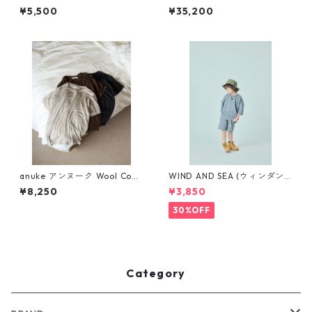
e Bratop (BLK) 62510625
ful Leather Bag (L) 1262104
¥5,500
¥35,200
1 BLK
anuke アンヌーク Wool Com
WIND AND SEA (ウィンダン
pact T-shirts 62620612
シー)SMOOTHY x WDS 70%
¥8,250
¥3,850
Child S/S Tee (H_GRAY)
30%OFF
Category