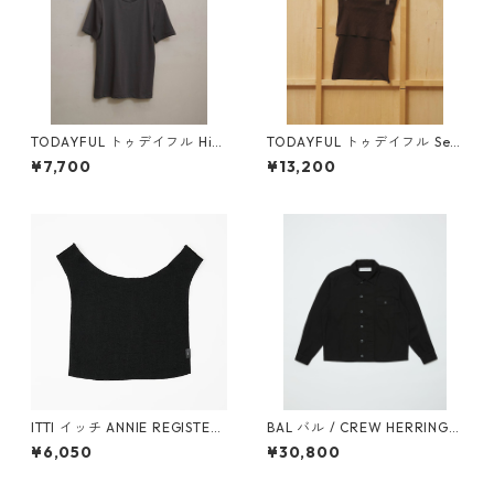
TODAYFUL トゥデイフル Hig
TODAYFUL トゥデイフル Sea
hgauge Compact T-shirts
mless Offshoulder Knit (BR
¥7,700
¥13,200
(C/GRY) 12610604
N) 12610531
ITTI イッチ ANNIE REGISTER
BAL バル / CREW HERRINGB
BAG - M / CERATO BRIGHT(B
ONE OVER SHIRT (BLACK)
¥6,050
¥30,800
LK)