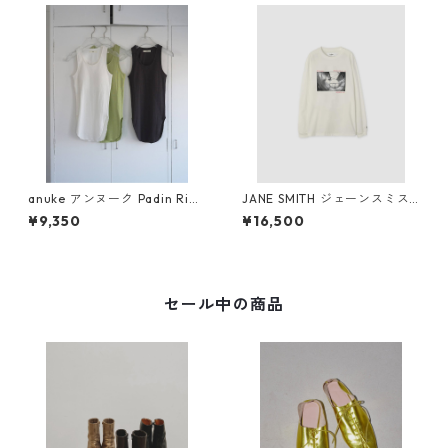
anuke アンヌーク Padin Rib
JANE SMITH ジェーンスミス I
Tanktop 62610609
VORY SERRA REDONDO BE
¥9,350
¥16,500
ACH, CA L/S T-SHIRT (WHT)
セール中の商品