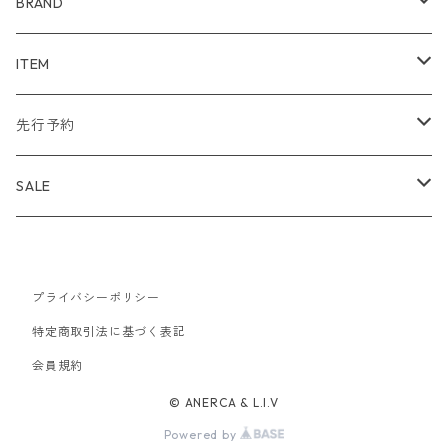
BRAND
WIND AND SEA
ITEM
アウター
NAISSANCE
アウター
先行予約
トップス
アウター
bal
トップス
TODAYFUL 2020 SUMMER
SALE
ボトムス
トップス
アウター
TODAYFUL
ボトムス
Uhr 2025 SPRING/SUMMER
10%
バッグ
ボトムス
プライバシーポリシー
トップス
アウター
MAISON EUREKA
ワンピース
Uhr 2025 Autumn / Winter
20%
特定商取引法に基づく表記
帽子
バッグ
ボトムス
トップス
アウター
会員規約
SON OF THE CHEESE
バッグ
Uhr 2025 SPRING / SUMMER
30%
© ANERCA & L.I.V
アクセサリー
帽子
バッグ
ボトムス
トップス
アウター
MALION VINTAGE
アクセサリー
40%
Powered by