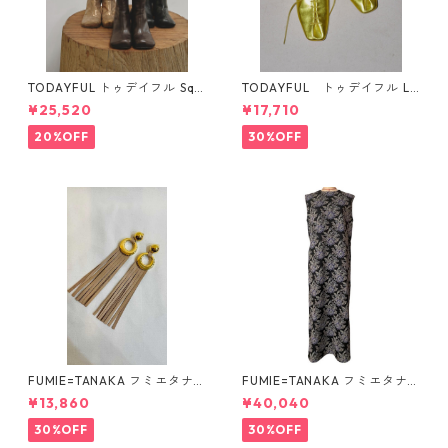
TODAYFUL トゥデイフル Squ
TODAYFUL トゥデイフル La
are Short Boots 12321008 1
ceup Leather Shoes 1232101
¥25,520
¥17,710
2521006
1
20%OFF
30%OFF
FUMIE=TANAKA フミエタナ
FUMIE=TANAKA フミエタナ
カ ring fringe earring F23A
カ flower JQ OP (BLK)F25S-
¥13,860
¥40,040
-55 NU
13
30%OFF
30%OFF