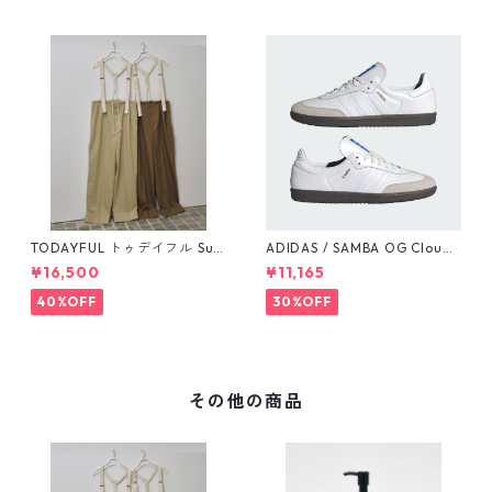
TODAYFUL トゥデイフル Sus
ADIDAS / SAMBA OG Cloud
penders Highwaist Pants 12
White / Cloud White / Gum
¥16,500
¥11,165
510703
(IE3439)
40%OFF
30%OFF
その他の商品