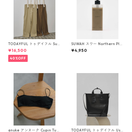
TODAYFUL トゥデイフル Sus
SUWAH スワー Northern Pla
penders Highwaist Pants 12
cen Cleansing Gel
¥16,500
¥4,950
510703
40%OFF
anuke アンヌーク Cupin Tub
TODAYFUL トゥデイフル Use