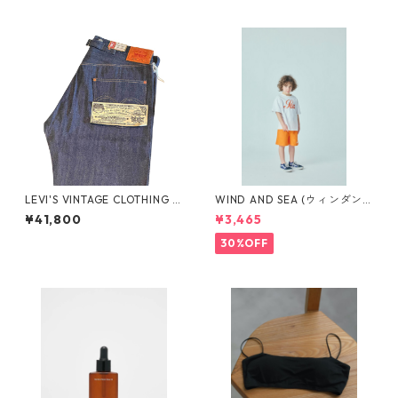
LEVI'S VINTAGE CLOTHING 1
WIND AND SEA (ウィンダン
922 501XX RIGID A441000
シー)SMOOTHY x WDS Child
¥41,800
¥3,465
03 リジッド セルビッジデニ
S/S tee(WHITE)WDS-C-SMT
ム 日本製 LVC オーガニックコ
-25-Q4-02
30%OFF
ットン