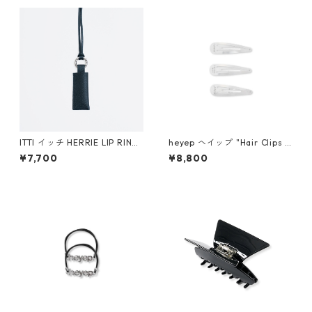
ITTI イッチ HERRIE LIP RING
heyep ヘイップ "Hair Clips w
/ DIPLO FJORD (BLACK)
ith KENKAGAMI (3-piece)" h
¥7,700
¥8,800
p07026