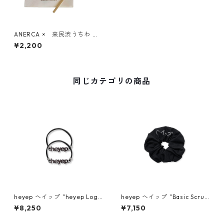
ANERCA × 来民渋うちわ 【B
ROWN】
¥2,200
同じカテゴリの商品
heyep ヘイップ "heyep Logo
heyep ヘイップ "Basic Scrun
Hair Ties (2-piece)" (BLK) h
chie with KENKAGAMI" hp0
¥8,250
¥7,150
p07126
6626