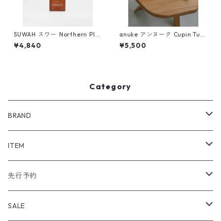
SUWAH スワー ️Northern Pla
anuke アンヌーク Cupin Tub
cen Mayu Oil
e Bratop (BLK) 62510625
¥4,840
¥5,500
Category
BRAND
WIND AND SEA
ITEM
アウター
NAISSANCE
アウター
先行予約
トップス
アウター
bal
トップス
TODAYFUL 2020 SUMMER
SALE