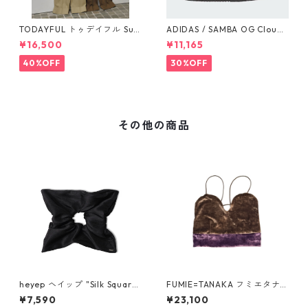
TODAYFUL トゥデイフル Sus
ADIDAS / SAMBA OG Cloud
penders Highwaist Pants 12
White / Cloud White / Gum
¥16,500
¥11,165
510703
(IE3439)
40%OFF
30%OFF
その他の商品
heyep ヘイップ "Silk Square
FUMIE=TANAKA フミエタナ
Medium Scrunchie" hp0324
カ velvet bustier F26A41（B
¥7,590
¥23,100
(BLK)
RN）