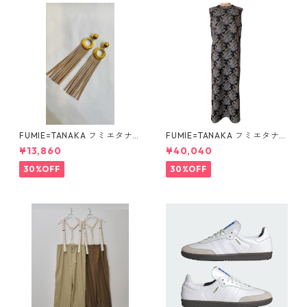
FUMIE=TANAKA フミエタナ
FUMIE=TANAKA フミエタナ
カ ring fringe earring F23A
カ flower JQ OP (BLK)F25S-
¥13,860
¥40,040
-55 NU
13
30%OFF
30%OFF