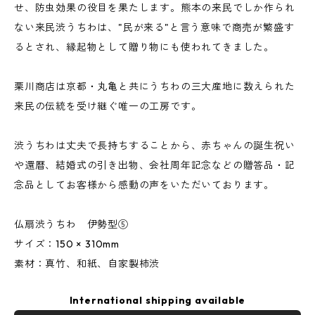
せ、防虫効果の役目を果たします。熊本の来民でしか作られ
ない来民渋うちわは、"民が来る"と言う意味で商売が繁盛す
るとされ、縁起物として贈り物にも使われてきました。
栗川商店は京都・丸亀と共にうちわの三大産地に数えられた
来民の伝統を受け継ぐ唯一の工房です。
渋うちわは丈夫で長持ちすることから、赤ちゃんの誕生祝い
や還暦、結婚式の引き出物、会社周年記念などの贈答品・記
念品としてお客様から感動の声をいただいております。
仏扇渋うちわ 伊勢型⑤
サイズ：150 × 310mm
素材：真竹、和紙、自家製柿渋
International shipping available