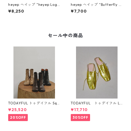
heyep ヘイップ "heyep Logo
heyep ヘイップ "Butterfly J
Hair Ties (2-piece)" (SLV) h
oint Clip" hp04626
¥8,250
¥7,700
p07126
セール中の商品
TODAYFUL トゥデイフル Squ
TODAYFUL トゥデイフル La
are Short Boots 12321008 1
ceup Leather Shoes 1232101
¥25,520
¥17,710
2521006
1
20%OFF
30%OFF