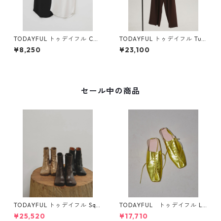
TODAYFUL トゥデイフル Cup
TODAYFUL トゥデイフル Tuc
in Flatseam Camisole 12610
k Wide Trousers (CHO) 1261
¥8,250
¥23,100
635
0714
セール中の商品
TODAYFUL トゥデイフル Squ
TODAYFUL トゥデイフル La
are Short Boots 12321008 1
ceup Leather Shoes 1232101
¥25,520
¥17,710
2521006
1