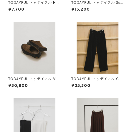
TODAYFUL トゥデイフル Hig
TODAYFUL トゥデイフル Sea
hgauge Compact T-shirts
mless Offshoulder Knit (BR
¥7,700
¥13,200
(C/GRY) 12610604
N) 12610531
TODAYFUL トゥデイフル Vibr
TODAYFUL トゥデイフル Chu
amsole Leather Sabot 12611
nky Corduroy Pants (BLK) 12
¥30,800
¥25,300
032 M/GRN
610703