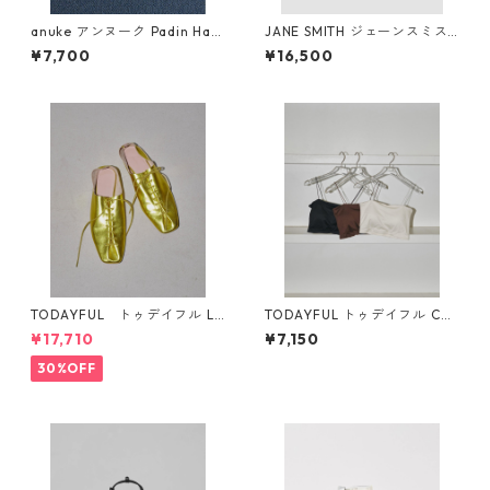
anuke アンヌーク Padin Half
JANE SMITH ジェーンスミス I
Camisole 62610636 (BLK)
VORY SERRA REDONDO BE
¥7,700
¥16,500
ACH, CA L/S T-SHIRT (BLK)
TODAYFUL トゥデイフル La
TODAYFUL トゥデイフル Cup
ceup Leather Shoes 1232101
in Flatseam Bratop 124106
¥17,710
¥7,150
1
02
30%OFF