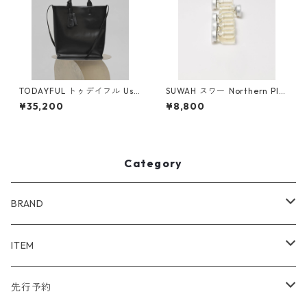
TODAYFUL トゥデイフル Use
SUWAH スワー ️Northern Pla
ful Leather Bag (L) 1262104
cen Essence( Pure / Level 1
¥35,200
¥8,800
1 BLK
)
Category
BRAND
WIND AND SEA
ITEM
アウター
NAISSANCE
アウター
先行予約