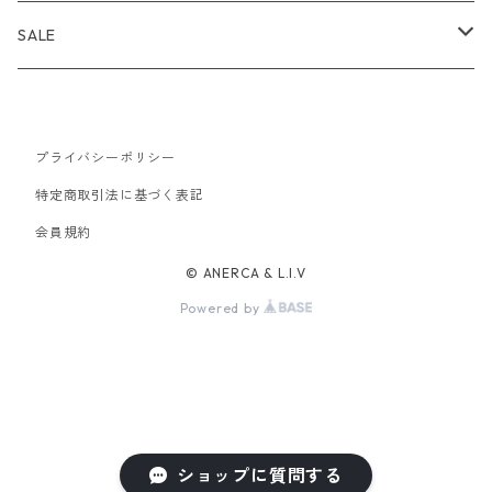
トップス
アウター
bal
トップス
TODAYFUL 2020 SUMMER
SALE
ボトムス
トップス
アウター
TODAYFUL
ボトムス
Uhr 2025 SPRING/SUMMER
10%
バッグ
ボトムス
プライバシーポリシー
トップス
アウター
MAISON EUREKA
ワンピース
Uhr 2025 Autumn / Winter
20%
特定商取引法に基づく表記
帽子
バッグ
ボトムス
トップス
アウター
会員規約
SON OF THE CHEESE
バッグ
Uhr 2025 SPRING / SUMMER
30%
© ANERCA & L.I.V
アクセサリー
帽子
バッグ
ボトムス
トップス
アウター
MALION VINTAGE
アクセサリー
40%
Powered by
アクセサリー
アクセサリー
ワンピース
ボトムス
トップス
アウター
JANE SMITH
帽子
50%
靴
靴
ワンピース
ボトムス
トップス
アウター
Uhr
その他
ショップに質問する
バッグ
靴
バッグ
ボトムス