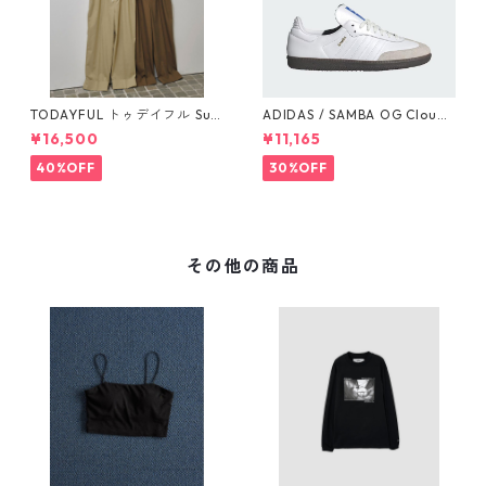
TODAYFUL トゥデイフル Sus
ADIDAS / SAMBA OG Cloud
penders Highwaist Pants 12
White / Cloud White / Gum
¥16,500
¥11,165
510703
(IE3439)
40%OFF
30%OFF
その他の商品