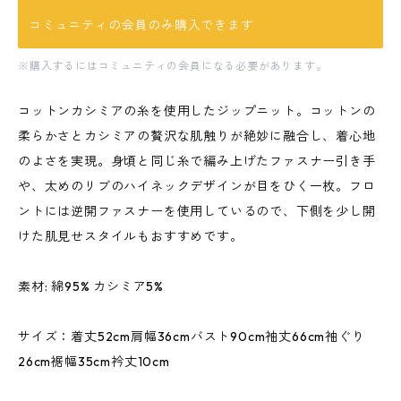
コミュニティの会員のみ購入できます
※購入するにはコミュニティの会員になる必要があります。
コットンカシミアの糸を使用したジップニット。コットンの
柔らかさとカシミアの贅沢な肌触りが絶妙に融合し、着心地
のよさを実現。身頃と同じ糸で編み上げたファスナー引き手
や、太めのリブのハイネックデザインが目をひく一枚。フロ
ントには逆開ファスナーを使用しているので、下側を少し開
けた肌見せスタイルもおすすめです。
素材: 綿95% カシミア5%
サイズ：着丈52cm肩幅36cmバスト90cm袖丈66cm袖ぐり
26cm裾幅35cm衿丈10cm