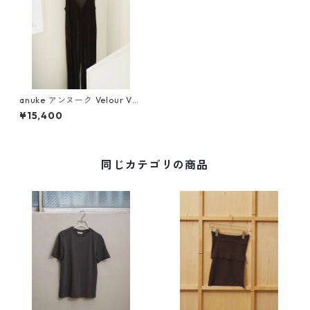
anuke アンヌーク Velour Vne
ck Combinaison (BRN) 6261
¥15,400
0313
同じカテゴリの商品