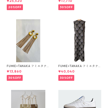
¥25,520
¥17,710
2521006
1
20%OFF
30%OFF
FUMIE=TANAKA フミエタナ
FUMIE=TANAKA フミエタナ
カ ring fringe earring F23A
カ flower JQ OP (BLK)F25S-
¥13,860
¥40,040
-55 NU
13
30%OFF
30%OFF