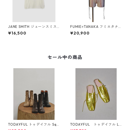
JANE SMITH ジェーンスミス I
FUMIE=TANAKA フミエタナ
VORY SERRA REDONDO BE
カ sheer gather bustier F26
¥16,500
¥20,900
ACH, CA L/S T-SHIRT (WHT)
S37（BLK）
セール中の商品
TODAYFUL トゥデイフル Squ
TODAYFUL トゥデイフル La
are Short Boots 12321008 1
ceup Leather Shoes 1232101