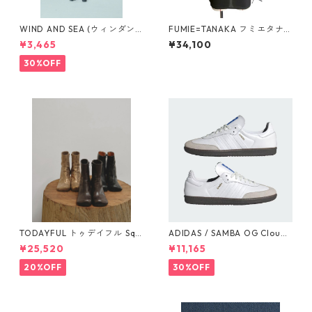
WIND AND SEA (ウィンダン
FUMIE=TANAKA フミエタナ
シー)SMOOTHY x WDS Child
カ ribbon long T F26A-42
¥3,465
¥34,100
S/S tee(BLACK)WDS-C-SMT-
（BLK）SIZE:1
25-Q4-02
30%OFF
TODAYFUL トゥデイフル Squ
ADIDAS / SAMBA OG Cloud
are Short Boots 12321008 1
White / Cloud White / Gum
¥25,520
¥11,165
2521006
(IE3439)
20%OFF
30%OFF