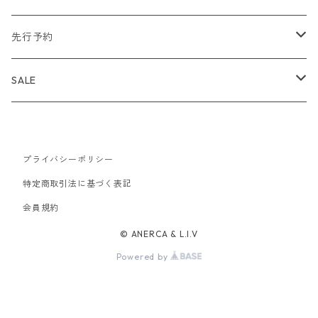
アウター
NAISSANCE
アウター
先行予約
トップス
アウター
bal
トップス
TODAYFUL 2020 SUMMER
SALE
ボトムス
トップス
アウター
TODAYFUL
ボトムス
Uhr 2025 SPRING/SUMMER
10%
バッグ
ボトムス
プライバシーポリシー
トップス
アウター
MAISON EUREKA
ワンピース
Uhr 2025 Autumn / Winter
20%
特定商取引法に基づく表記
帽子
バッグ
ボトムス
トップス
アウター
会員規約
SON OF THE CHEESE
バッグ
Uhr 2025 SPRING / SUMMER
30%
© ANERCA & L.I.V
アクセサリー
帽子
バッグ
ボトムス
トップス
アウター
MALION VINTAGE
アクセサリー
40%
Powered by
アクセサリー
アクセサリー
ワンピース
ボトムス
トップス
アウター
JANE SMITH
帽子
50%