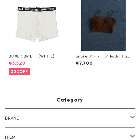
BOXER BRIEF 【WHITE】
anuke アンヌーク Padin Half
Camisole 62610636 (BRN)
¥3,520
¥7,700
20%OFF
Category
BRAND
WIND AND SEA
ITEM