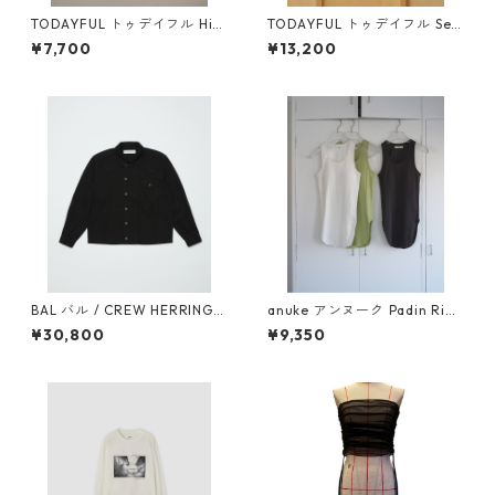
TODAYFUL トゥデイフル Hig
TODAYFUL トゥデイフル Sea
hgauge Compact T-shirts
mless Offshoulder Knit (BR
¥7,700
¥13,200
(C/GRY) 12610604
N) 12610531
BAL バル / CREW HERRINGB
anuke アンヌーク Padin Rib
ONE OVER SHIRT (BLACK)
Tanktop 62610609
¥30,800
¥9,350