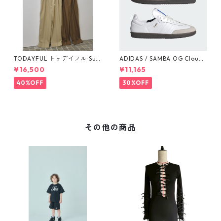
TODAYFUL トゥデイフル Sus
ADIDAS / SAMBA OG Cloud
penders Highwaist Pants 12
White / Cloud White / Gum
¥16,500
¥11,165
510703
(IE3439)
40%OFF
30%OFF
その他の商品