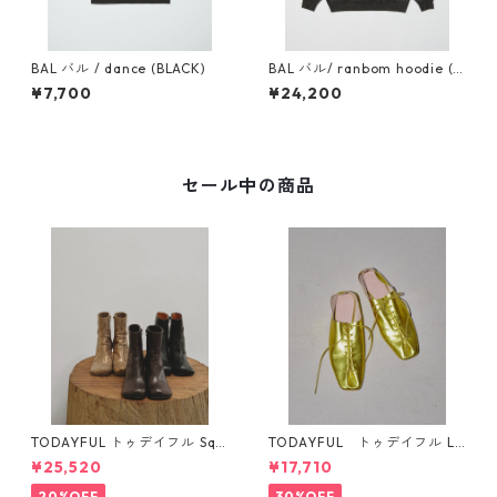
BAL バル / dance (BLACK)
BAL バル/ ranbom hoodie (B
AL-G-470) BLACK
¥7,700
¥24,200
セール中の商品
TODAYFUL トゥデイフル Squ
TODAYFUL トゥデイフル La
are Short Boots 12321008 1
ceup Leather Shoes 1232101
¥25,520
¥17,710
2521006
1
20%OFF
30%OFF