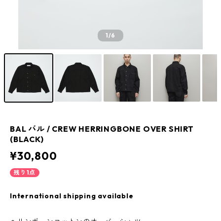
1
/6
BAL バル / CREW HERRINGBONE OVER SHIRT
(BLACK)
¥30,800
残り1点
International shipping available