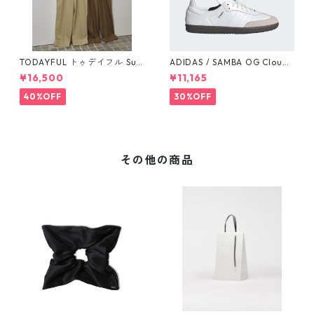
TODAYFUL トゥデイフル Sus
ADIDAS / SAMBA OG Cloud
penders Highwaist Pants 12
White / Cloud White / Gum
¥16,500
¥11,165
510703
(IE3439)
40%OFF
30%OFF
その他の商品