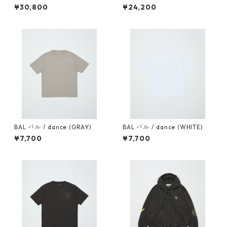
SHIRT BAL-2169
WNECK SWEATER BAL-2167
¥30,800
¥24,200
BAL バル / dance (GRAY)
BAL バル / dance (WHITE)
¥7,700
¥7,700