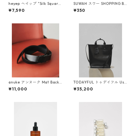
heyep ヘイップ "Silk Square
SUWAH スワー SHOPPING BA
Medium Scrunchie" hp0324
G ＊こちらはSUWAH製品ご購
¥7,590
¥350
(BLK)
入の方のみご購入できます
anuke アンヌーク Mat Backl
TODAYFUL トゥデイフル Use
e Belt 62611001
ful Leather Bag (L) 1262104
¥11,000
¥35,200
1 BLK