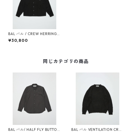
BAL バル / CREW HERRINGB
ONE OVER SHIRT (BLACK)
¥30,800
同じカテゴリの商品
BAL バル/ HALF FLY BUTTON
BAL バル VENTILATION CRE