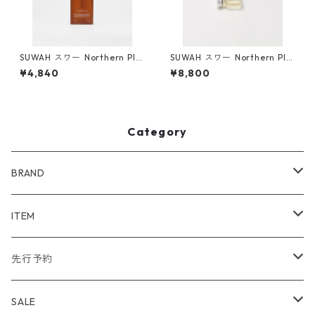
SUWAH スワー ️Northern Pla
SUWAH スワー ️Northern Pla
cen Mayu Oil
cen Essence( Pure / Level 1
¥4,840
¥8,800
)
Category
BRAND
WIND AND SEA
ITEM
アウター
NAISSANCE
アウター
先行予約
トップス
アウター
bal
トップス
TODAYFUL 2020 SUMMER
SALE