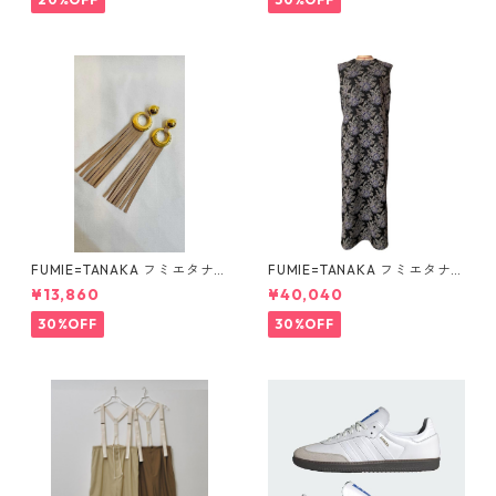
FUMIE=TANAKA フミエタナ
FUMIE=TANAKA フミエタナ
カ ring fringe earring F23A
カ flower JQ OP (BLK)F25S-
¥13,860
¥40,040
-55 NU
13
30%OFF
30%OFF