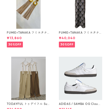
FUMIE=TANAKA フミエタナ
FUMIE=TANAKA フミエタナ
カ ring fringe earring F23A
カ flower JQ OP (BLK)F25S-
¥13,860
¥40,040
-55 NU
13
30%OFF
30%OFF
TODAYFUL トゥデイフル Sus
ADIDAS / SAMBA OG Cloud
penders Highwaist Pants 12
White / Cloud White / Gum