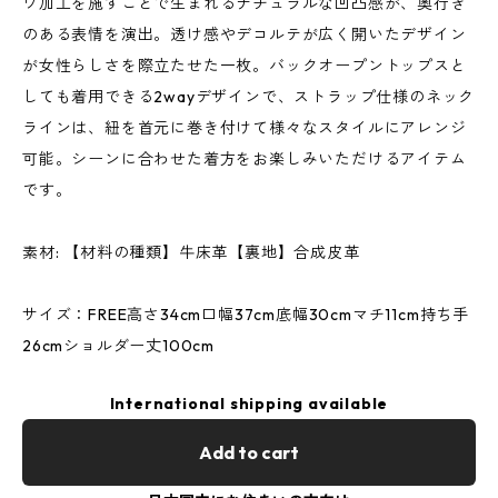
ワ加工を施すことで生まれるナチュラルな凹凸感が、奥行き
のある表情を演出。透け感やデコルテが広く開いたデザイン
が女性らしさを際立たせた一枚。バックオープントップスと
しても着用できる2wayデザインで、ストラップ仕様のネック
ラインは、紐を首元に巻き付けて様々なスタイルにアレンジ
可能。シーンに合わせた着方をお楽しみいただけるアイテム
です。
素材: 【材料の種類】牛床革【裏地】合成皮革
サイズ：FREE高さ34cm口幅37cm底幅30cmマチ11cm持ち手
26cmショルダー丈100cm
International shipping available
Add to cart