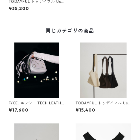
TODAYFUL トゥデイフル Use
ful Leather Bag (L) 1262104
¥35,200
1 BLK
同じカテゴリの商品
F/CE. エフシー TECH LEATHE
TODAYFUL トゥデイフル Use
R EYELET MINI POACH
ful Shoulder Bag 12611004
¥17,600
¥15,400