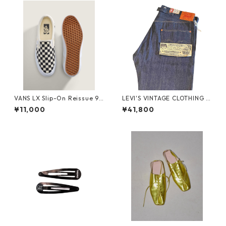
VANS LX Slip-On Reissue 98
LEVI'S VINTAGE CLOTHING 1
メンズ レディース VN000CS
922 501XX RIGID A441000
¥11,000
¥41,800
E2BO BLACK/OFF WHITE
03 リジッド セルビッジデニ
ム 日本製 LVC オーガニックコ
ットン