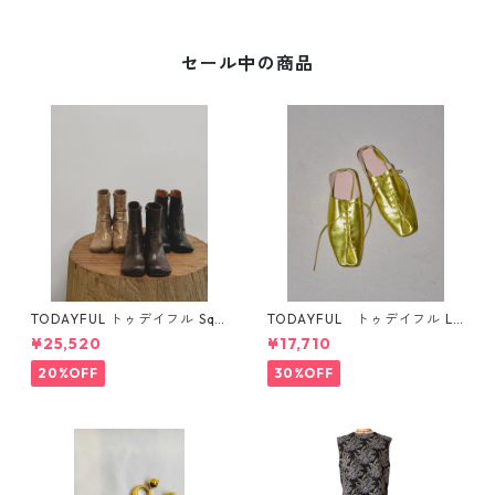
セール中の商品
TODAYFUL トゥデイフル Squ
TODAYFUL トゥデイフル La
are Short Boots 12321008 1
ceup Leather Shoes 1232101
¥25,520
¥17,710
2521006
1
20%OFF
30%OFF