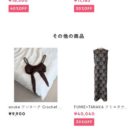
¥16,500
¥11,165
510703
(IE3439)
40%OFF
30%OFF
その他の商品
anuke アンヌーク Crochet K
FUMIE=TANAKA フミエタナ
nit Bustier 62620510(BRN)
カ flower JQ OP (BLK)F25S-
¥9,900
¥40,040
13
30%OFF