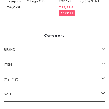
heyep ヘイップ Logo & Embl
TODAYFUL トゥデイフル La
em Hair Clips - 2 Piece Set
ceup Leather Shoes 1232101
¥4,290
¥17,710
hp9724
1
30%OFF
Category
BRAND
WIND AND SEA
ITEM
アウター
NAISSANCE
アウター
先行予約
トップス
アウター
bal
トップス
TODAYFUL 2020 SUMMER
SALE
ボトムス
トップス
アウター
TODAYFUL
ボトムス
Uhr 2025 SPRING/SUMMER
10%