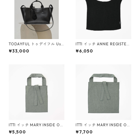
TODAYFUL トゥデイフル Use
ITTI イッチ ANNIE REGISTER
ful Leather Bag (M) 126210
BAG - M / CERATO BRIGHT(B
¥33,000
¥6,050
40 BLK
LK)
ITTI イッチ MARY INSIDE OU
ITTI イッチ MARY INSIDE OU
T TOTE - S / CERATO BRIGH
T TOTE - L / CERATO BRIGH
¥5,500
¥7,700
T - 26Q1
T - 26Q1