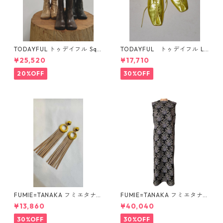
TODAYFUL トゥデイフル Squ
TODAYFUL トゥデイフル La
are Short Boots 12321008 1
ceup Leather Shoes 1232101
¥25,520
¥17,710
2521006
1
20%OFF
30%OFF
FUMIE=TANAKA フミエタナ
FUMIE=TANAKA フミエタナ
カ ring fringe earring F23A
カ flower JQ OP (BLK)F25S-
¥13,860
¥40,040
-55 NU
13
30%OFF
30%OFF