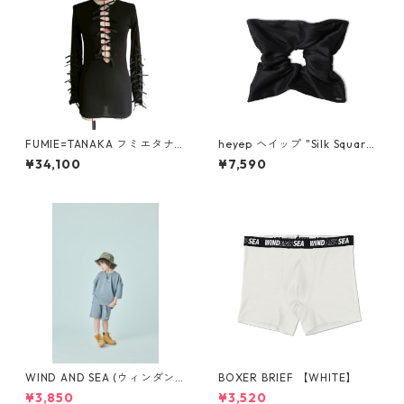
FUMIE=TANAKA フミエタナ
heyep ヘイップ "Silk Square
カ ribbon long T F26A-42
Medium Scrunchie" hp0324
¥34,100
¥7,590
（BLK）SIZE:1
(BLK)
WIND AND SEA (ウィンダン
BOXER BRIEF 【WHITE】
シー)SMOOTHY x WDS 70%
¥3,850
¥3,520