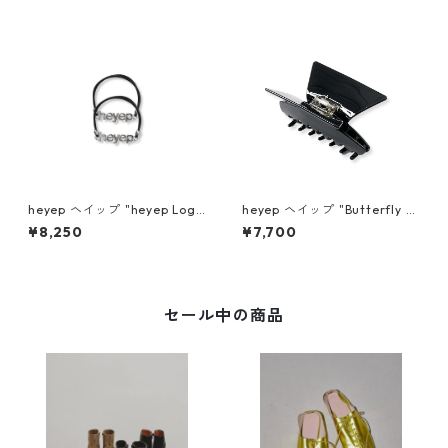
heyep ヘイップ "heyep Logo
heyep ヘイップ "Butterfly J
Hair Ties (2-piece)" (SLV) h
oint Clip" hp04626
¥8,250
¥7,700
p07126
セール中の商品