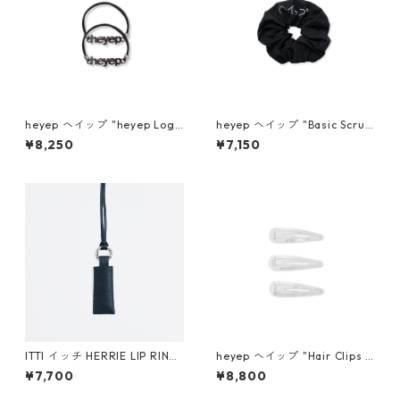
heyep ヘイップ "heyep Logo
heyep ヘイップ "Basic Scrun
Hair Ties (2-piece)" (BLK) h
chie with KENKAGAMI" hp0
¥8,250
¥7,150
p07126
6626
ITTI イッチ HERRIE LIP RING
heyep ヘイップ "Hair Clips w
/ DIPLO FJORD (BLACK)
ith KENKAGAMI (3-piece)" h
¥7,700
¥8,800
p07026