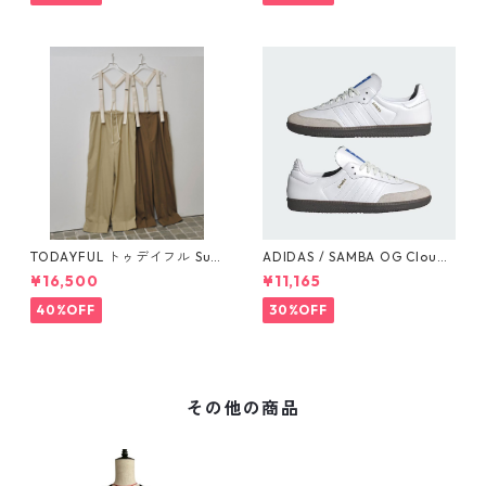
TODAYFUL トゥデイフル Sus
ADIDAS / SAMBA OG Cloud
penders Highwaist Pants 12
White / Cloud White / Gum
¥16,500
¥11,165
510703
(IE3439)
40%OFF
30%OFF
その他の商品