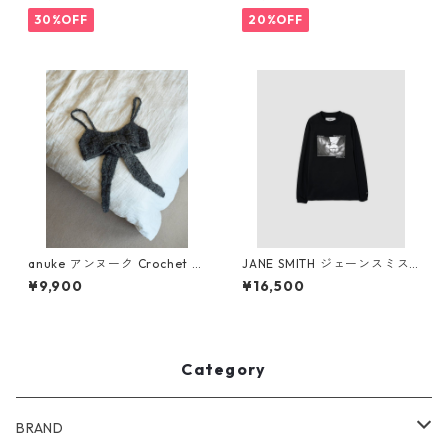
Child S/S Tee (H_GRAY)
30%OFF
20%OFF
anuke アンヌーク Crochet K
JANE SMITH ジェーンスミス I
nit Bustier 62620510(C/GR
VORY SERRA REDONDO BE
¥9,900
¥16,500
Y)
ACH, CA L/S T-SHIRT (BLK)
Category
BRAND