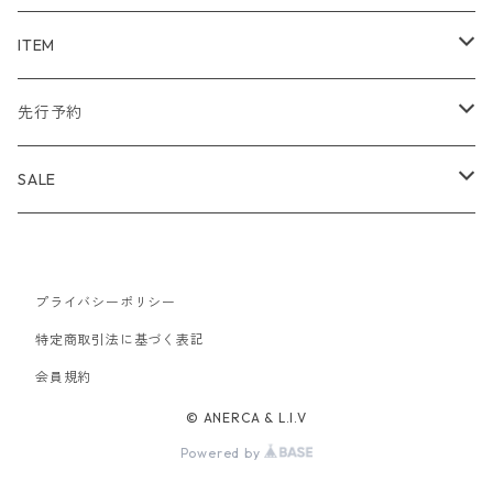
WIND AND SEA
ITEM
アウター
NAISSANCE
アウター
先行予約
トップス
アウター
bal
トップス
TODAYFUL 2020 SUMMER
SALE
ボトムス
トップス
アウター
TODAYFUL
ボトムス
Uhr 2025 SPRING/SUMMER
10%
バッグ
ボトムス
プライバシーポリシー
トップス
アウター
MAISON EUREKA
ワンピース
Uhr 2025 Autumn / Winter
20%
特定商取引法に基づく表記
帽子
バッグ
ボトムス
トップス
アウター
会員規約
SON OF THE CHEESE
バッグ
Uhr 2025 SPRING / SUMMER
30%
© ANERCA & L.I.V
アクセサリー
帽子
バッグ
ボトムス
トップス
アウター
MALION VINTAGE
アクセサリー
40%
Powered by
アクセサリー
アクセサリー