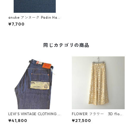
anuke アンヌーク Padin Half
Camisole 62610636 (BLK)
¥7,700
同じカテゴリの商品
LEVI'S VINTAGE CLOTHING 1
FLOWER フラワー 3D flowe
922 501XX RIGID A441000
r pants（CREAM）26SS F01
¥41,800
¥27,500
03 リジッド セルビッジデニ
2
ム 日本製 LVC オーガニックコ
ットン