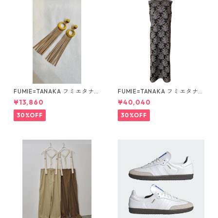
FUMIE=TANAKA フミエタナ
FUMIE=TANAKA フミエタナ
カ ring fringe earring F23A
カ flower JQ OP (BLK)F25S-
¥13,860
¥40,040
-55 NU
13
30%OFF
30%OFF