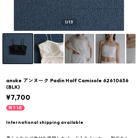
1
/13
anuke アンヌーク Padin Half Camisole 62610636
(BLK)
¥7,700
残り1点
International shipping available