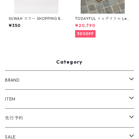
SUWAH スワー SHOPPING BA
TODAYFUL トゥデイフル Lea
G ＊こちらはSUWAH製品ご購
ther Slit Sandals 12511003
¥350
¥20,790
入の方のみご購入できます
30%OFF
Category
BRAND
WIND AND SEA
ITEM
アウター
NAISSANCE
アウター
先行予約
トップス
アウター
bal
トップス
TODAYFUL 2020 SUMMER
SALE