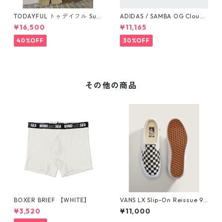
TODAYFUL トゥデイフル Sus
ADIDAS / SAMBA OG Cloud
penders Highwaist Pants 12
White / Cloud White / Gum
¥16,500
¥11,165
510703
(IE3439)
40%OFF
30%OFF
その他の商品
BOXER BRIEF 【WHITE】
VANS LX Slip-On Reissue 98
メンズ レディース VN000CS
¥3,520
¥11,000
E2BO BLACK/OFF WHITE