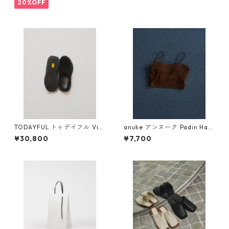
20%OFF
TODAYFUL トゥデイフル Vibr
anuke アンヌーク Padin Half
amsole Leather Sabot 12611
Camisole 62610636 (BRN)
¥30,800
¥7,700
032 BLK