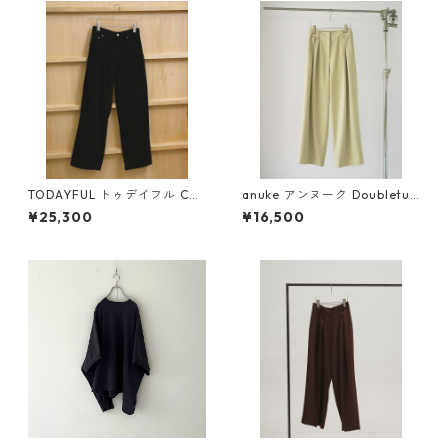
TODAYFUL トゥデイフル Chu
anuke アンヌーク Doubletuc
nky Corduroy Pants (BLK) 12
k Wide Pants (CRM) 626107
¥25,300
¥16,500
610703
03