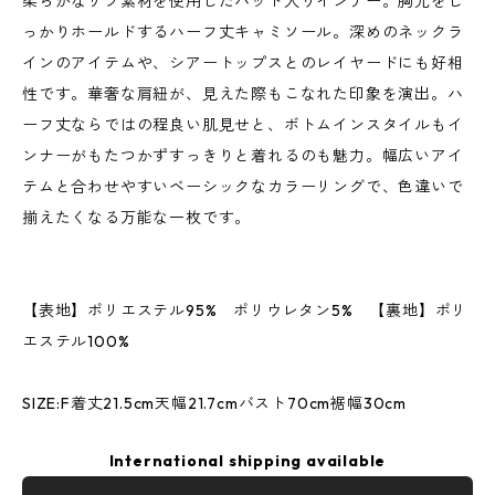
柔らかなリブ素材を使用したパッド入りインナー。胸元をし
っかりホールドするハーフ丈キャミソール。深めのネックラ
インのアイテムや、シアートップスとのレイヤードにも好相
性です。華奢な肩紐が、見えた際もこなれた印象を演出。ハ
ーフ丈ならではの程良い肌見せと、ボトムインスタイルもイ
ンナーがもたつかずすっきりと着れるのも魅力。幅広いアイ
テムと合わせやすいベーシックなカラーリングで、色違いで
揃えたくなる万能な一枚です。
【表地】ポリエステル95% ポリウレタン5% 【裏地】ポリ
エステル100%
SIZE:F着丈21.5cm天幅21.7cmバスト70cm裾幅30cm
International shipping available