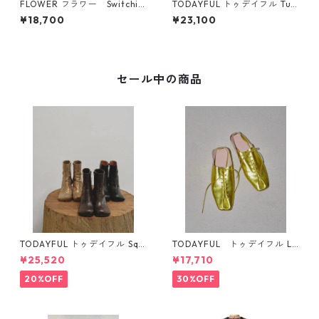
FLOWER フラワー Switchin
TODAYFUL トゥデイフル Tuc
g wide sweat shirt（CHARC
k Wide Trousers (CHO) 1261
¥18,700
¥23,100
OAL）26SS F006
0714
セール中の商品
TODAYFUL トゥデイフル Squ
TODAYFUL トゥデイフル La
are Short Boots 12321008 1
ceup Leather Shoes 1232101
¥25,520
¥17,710
2521006
1
20%OFF
30%OFF