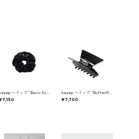
heyep ヘイップ "Basic Scr
heyep ヘイップ "Butterfly
unchie with KENKAGAMI"
Joint Clip" hp04626
¥7,150
¥7,700
hp06626