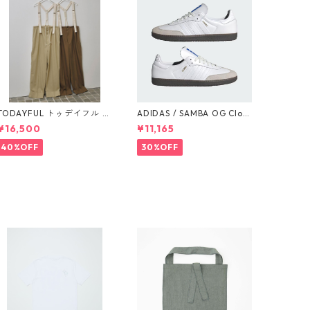
TODAYFUL トゥデイフル S
ADIDAS / SAMBA OG Clou
uspenders Highwaist Pan
d White / Cloud White / G
¥16,500
¥11,165
ts 12510703
um (IE3439)
40%OFF
30%OFF