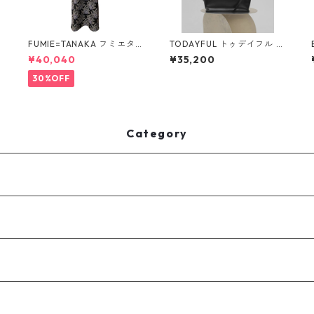
FUMIE=TANAKA フミエタナ
TODAYFUL トゥデイフル U
カ flower JQ OP (BLK)F25
seful Leather Bag (L) 1262
¥40,040
¥35,200
S-13
1041 BLK
30%OFF
Category