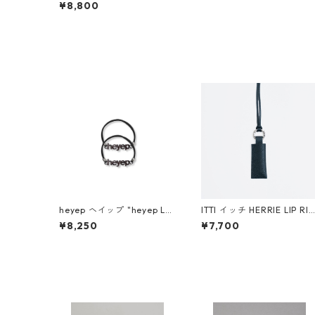
hain Hair Ties (3-piece)"
¥8,800
hp04926
heyep ヘイップ "heyep Lo
ITTI イッチ HERRIE LIP RIN
go Hair Ties (2-piece)" (B
G / DIPLO FJORD (BLACK)
¥8,250
¥7,700
LK) hp07126