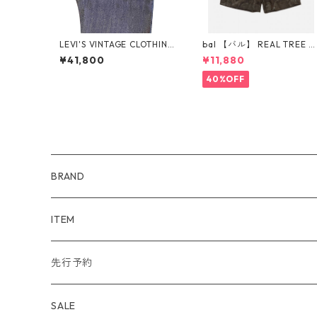
LEVI'S VINTAGE CLOTHING
bal 【バル】 REAL TREE C
1922 501XX RIGID A44100
AMO SHORT PANT
¥41,800
¥11,880
003 リジッド セルビッジデ
ニム 日本製 LVC オーガニッ
40%OFF
クコットン
BRAND
WIND AND SEA
ITEM
アウター
NAISSANCE
アウター
先行予約
トップス
アウター
bal
トップス
TODAYFUL 2020 SUMMER
SALE