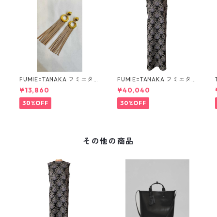
FUMIE=TANAKA フミエタナ
FUMIE=TANAKA フミエタナ
3
カ ring fringe earring F23
カ flower JQ OP (BLK)F25
¥13,860
¥40,040
A-55 NU
S-13
30%OFF
30%OFF
その他の商品