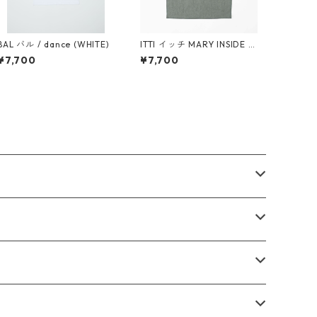
BAL バル / dance (WHITE)
ITTI イッチ MARY INSIDE O
UT TOTE - L / CERATO BRI
¥7,700
¥7,700
GHT - 26Q1