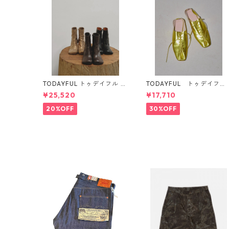
TODAYFUL トゥデイフル S
TODAYFUL トゥデイフル
quare Short Boots 123210
Laceup Leather Shoes 12
¥25,520
¥17,710
08 12521006
21011
20%OFF
30%OFF