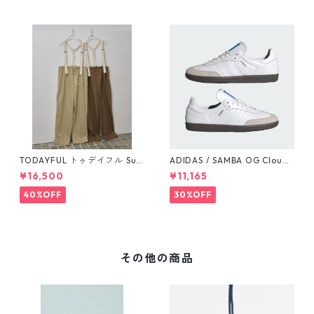
TODAYFUL トゥデイフル Sus
ADIDAS / SAMBA OG Cloud
penders Highwaist Pants 12
White / Cloud White / Gum
¥16,500
¥11,165
510703
(IE3439)
40%OFF
30%OFF
その他の商品