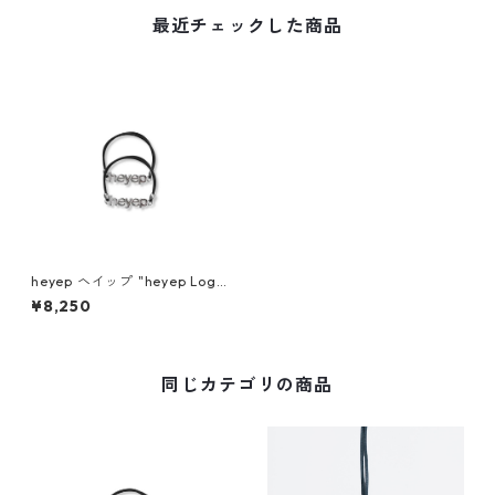
最近チェックした商品
heyep ヘイップ "heyep Logo
Hair Ties (2-piece)" (SLV) h
¥8,250
p07126
同じカテゴリの商品