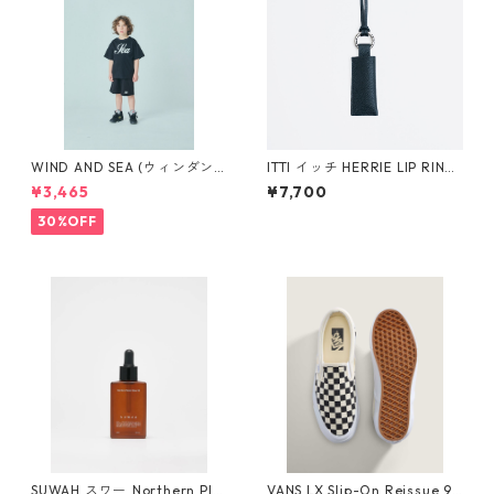
WIND AND SEA (ウィンダン
ITTI イッチ HERRIE LIP RING
シー)SMOOTHY x WDS Child
/ DIPLO FJORD (BLACK)
¥3,465
¥7,700
S/S tee(BLACK)WDS-C-SMT-
25-Q4-02
30%OFF
SUWAH スワー ️Northern Pla
VANS LX Slip-On Reissue 98