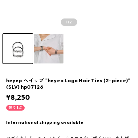
1
/2
heyep ヘイップ "heyep Logo Hair Ties (2-piece)"
(SLV) hp07126
¥8,250
残り1点
International shipping available