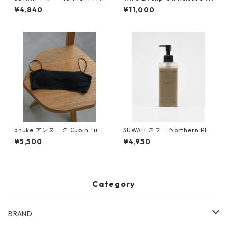
cen Mayu Oil
メンズ レディース VN000CS
¥4,840
¥11,000
E2BO BLACK/OFF WHITE
anuke アンヌーク Cupin Tub
SUWAH スワー Northern Pla
e Bratop (BLK) 62510625
cen Cleansing Gel
¥5,500
¥4,950
Category
BRAND