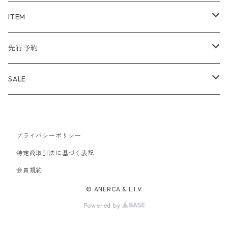
WIND AND SEA
ITEM
アウター
NAISSANCE
アウター
先行予約
トップス
アウター
bal
トップス
TODAYFUL 2020 SUMMER
SALE
ボトムス
トップス
アウター
TODAYFUL
ボトムス
Uhr 2025 SPRING/SUMMER
10%
バッグ
ボトムス
プライバシーポリシー
トップス
アウター
MAISON EUREKA
ワンピース
Uhr 2025 Autumn / Winter
20%
特定商取引法に基づく表記
帽子
バッグ
ボトムス
トップス
アウター
会員規約
SON OF THE CHEESE
バッグ
Uhr 2025 SPRING / SUMMER
30%
© ANERCA & L.I.V
アクセサリー
帽子
バッグ
ボトムス
トップス
アウター
MALION VINTAGE
アクセサリー
40%
Powered by
アクセサリー
アクセサリー
ワンピース
ボトムス