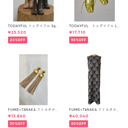
TODAYFUL トゥデイフル Squ
TODAYFUL トゥデイフル La
are Short Boots 12321008 1
ceup Leather Shoes 1232101
¥25,520
¥17,710
2521006
1
20%OFF
30%OFF
FUMIE=TANAKA フミエタナ
FUMIE=TANAKA フミエタナ
カ ring fringe earring F23A
カ flower JQ OP (BLK)F25S-
¥13,860
¥40,040
-55 NU
13
30%OFF
30%OFF