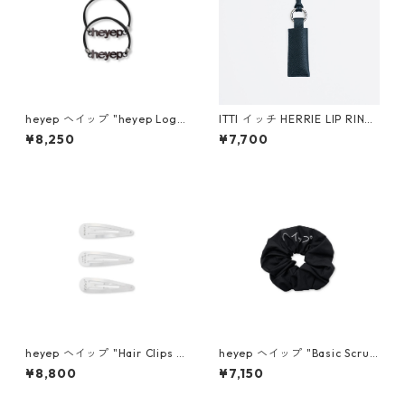
heyep ヘイップ "heyep Logo
ITTI イッチ HERRIE LIP RING
Hair Ties (2-piece)" (BLK) h
/ DIPLO FJORD (BLACK)
¥8,250
¥7,700
p07126
heyep ヘイップ "Hair Clips w
heyep ヘイップ "Basic Scrun
ith KENKAGAMI (3-piece)" h
chie with KENKAGAMI" hp0
¥8,800
¥7,150
p07026
6626