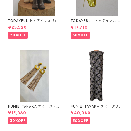
TODAYFUL トゥデイフル Squ
TODAYFUL トゥデイフル La
are Short Boots 12321008 1
ceup Leather Shoes 1232101
¥25,520
¥17,710
2521006
1
20%OFF
30%OFF
FUMIE=TANAKA フミエタナ
FUMIE=TANAKA フミエタナ
カ ring fringe earring F23A
カ flower JQ OP (BLK)F25S-
¥13,860
¥40,040
-55 NU
13
30%OFF
30%OFF