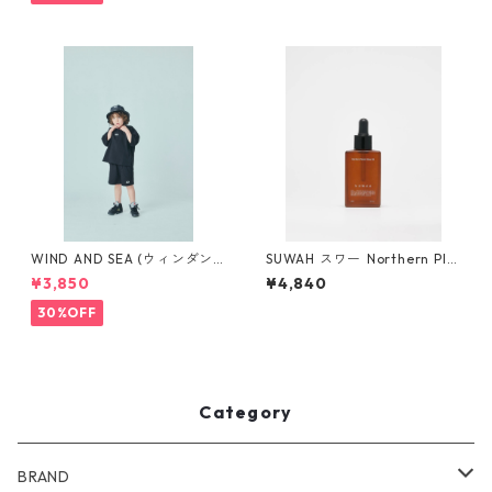
WIND AND SEA (ウィンダン
SUWAH スワー ️Northern Pla
シー)SMOOTHY x WDS 70%
cen Mayu Oil
¥3,850
¥4,840
Child S/S Tee (H_GRAY)
30%OFF
Category
BRAND