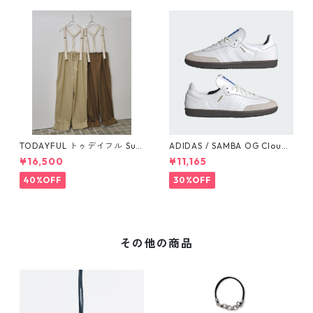
TODAYFUL トゥデイフル Sus
ADIDAS / SAMBA OG Cloud
penders Highwaist Pants 12
White / Cloud White / Gum
¥16,500
¥11,165
510703
(IE3439)
40%OFF
30%OFF
その他の商品