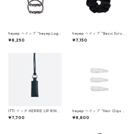
heyep ヘイップ "heyep Logo
heyep ヘイップ "Basic Scrun
Hair Ties (2-piece)" (BLK) h
chie with KENKAGAMI" hp0
¥8,250
¥7,150
p07126
6626
ITTI イッチ HERRIE LIP RING
heyep ヘイップ "Hair Clips w
/ DIPLO FJORD (BLACK)
ith KENKAGAMI (3-piece)" h
¥7,700
¥8,800
p07026