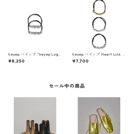
heyep ヘイップ "heyep Logo
heyep ヘイップ Heart Link H
Hair Ties (2-piece)" (SLV) h
air Tie – 3 Piece Set hp0892
¥8,250
¥7,700
p07126
6
セール中の商品