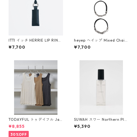
ITTI イッチ HERRIE LIP RING
heyep ヘイップ Mixed Chain
/ DIPLO FJORD (BLACK)
Hair Tie – 3 Piece Set hp09
¥7,700
¥7,700
026
TODAYFUL トゥデイフル Jac
SUWAH スワー Northern Pla
quard Sheer Tanktop 125106
cen Lotion
¥8,855
¥5,390
01
30%OFF