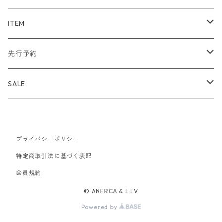
WIND AND SEA
ITEM
アウター
NAISSANCE
アウター
先行予約
トップス
アウター
bal
トップス
TODAYFUL 2020 SUMMER
SALE
ボトムス
トップス
アウター
TODAYFUL
ボトムス
Uhr 2025 SPRING/SUMMER
10%
バッグ
ボトムス
プライバシーポリシー
トップス
アウター
MAISON EUREKA
ワンピース
Uhr 2025 Autumn / Winter
20%
特定商取引法に基づく表記
帽子
バッグ
ボトムス
トップス
アウター
会員規約
SON OF THE CHEESE
バッグ
Uhr 2025 SPRING / SUMMER
30%
© ANERCA & L.I.V
アクセサリー
帽子
バッグ
ボトムス
トップス
アウター
MALION VINTAGE
アクセサリー
40%
Powered by