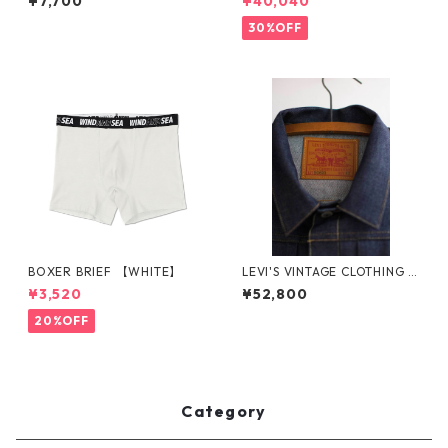
¥7,700
¥40,040
13
30%OFF
BOXER BRIEF 【WHITE】
LEVI'S VINTAGE CLOTHING 5
06XX 1936 TYPE I 1st BIG E
¥3,520
¥52,800
オーガニック デニムジャケッ
ト LVC リーバイス Gジャン 7
20%OFF
05060028 LVC
Category