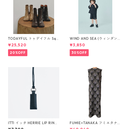
TODAYFUL トゥデイフル Squ
WIND AND SEA (ウィンダン
are Short Boots 12321008 1
シー)SMOOTHY x WDS 70%
¥25,520
¥3,850
2521006
Child S/S Tee (H_GRAY)
20%OFF
30%OFF
ITTI イッチ HERRIE LIP RING
FUMIE=TANAKA フミエタナ
/ DIPLO FJORD (BLACK)
カ flower JQ OP (BLK)F25S-