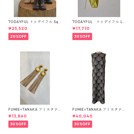
TODAYFUL トゥデイフル Squ
TODAYFUL トゥデイフル La
are Short Boots 12321008 1
ceup Leather Shoes 1232101
¥25,520
¥17,710
2521006
1
20%OFF
30%OFF
FUMIE=TANAKA フミエタナ
FUMIE=TANAKA フミエタナ
カ ring fringe earring F23A
カ flower JQ OP (BLK)F25S-
¥13,860
¥40,040
-55 NU
13
30%OFF
30%OFF