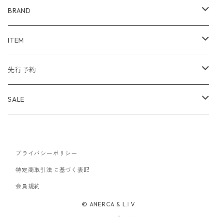
BRAND
WIND AND SEA
ITEM
アウター
NAISSANCE
アウター
先行予約
トップス
アウター
bal
トップス
TODAYFUL 2020 SUMMER
SALE
ボトムス
トップス
アウター
TODAYFUL
ボトムス
Uhr 2025 SPRING/SUMMER
10%
バッグ
ボトムス
プライバシーポリシー
トップス
アウター
MAISON EUREKA
ワンピース
Uhr 2025 Autumn / Winter
20%
特定商取引法に基づく表記
帽子
バッグ
ボトムス
トップス
アウター
会員規約
SON OF THE CHEESE
バッグ
Uhr 2025 SPRING / SUMMER
30%
© ANERCA & L.I.V
アクセサリー
帽子
バッグ
ボトムス
トップス
アウター