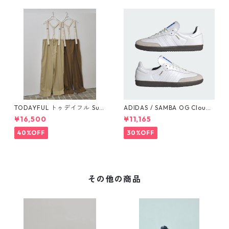
TODAYFUL トゥデイフル Sus
ADIDAS / SAMBA OG Cloud
penders Highwaist Pants 12
White / Cloud White / Gum
¥16,500
¥11,165
510703
(IE3439)
40%OFF
30%OFF
その他の商品