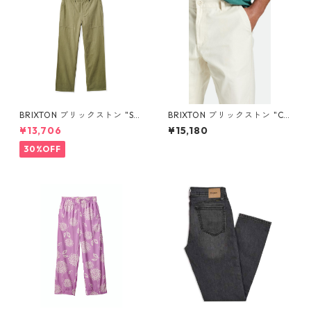
BRIXTON ブリックストン "SU
BRIXTON ブリックストン "CH
RPLUS PANT-OLIVE SURPLU
OICE CHINO RELAXED PAN
¥13,706
¥15,180
S"
T"WHTCP
30%OFF