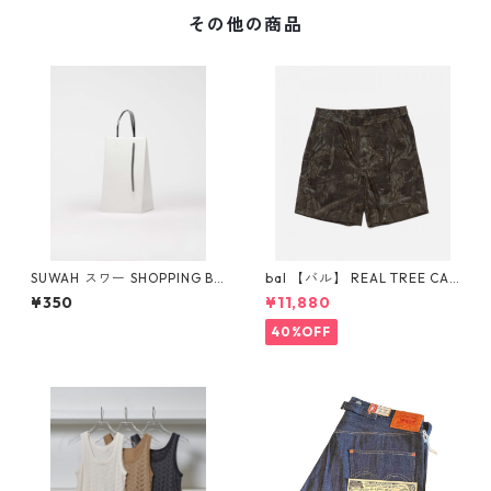
その他の商品
SUWAH スワー SHOPPING BA
bal 【バル】 REAL TREE CA
G ＊こちらはSUWAH製品ご購
MO SHORT PANT
¥350
¥11,880
入の方のみご購入できます
40%OFF