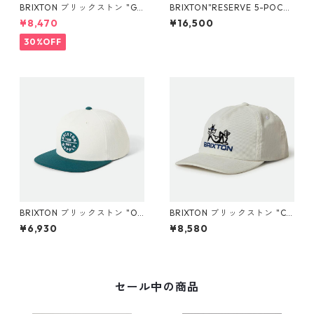
BRIXTON ブリックストン "GA
BRIXTON"RESERVE 5-POCK
RDEN FLORAL CROP PANT-
ET DENIM PANT【WORN BLA
¥8,470
¥16,500
ORCHID"
CK】" デニム
30%OFF
BRIXTON ブリックストン "OA
BRIXTON ブリックストン "CO
TH III SNAPBACK (OFF WHIT
OL CAT MP SNPK-WHITE"
¥6,930
¥8,580
E/NIGHT SAGE)"
セール中の商品