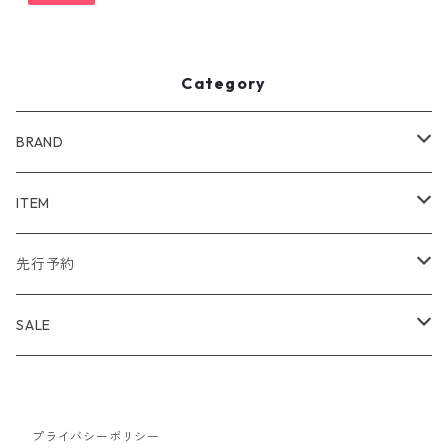
Category
BRAND
WIND AND SEA
ITEM
アウター
NAISSANCE
アウター
先行予約
トップス
アウター
bal
トップス
TODAYFUL 2020 SUMMER
SALE
ボトムス
トップス
アウター
TODAYFUL
ボトムス
Uhr 2025 SPRING/SUMMER
10%
バッグ
ボトムス
プライバシーポリシー
トップス
アウター
MAISON EUREKA
ワンピース
Uhr 2025 Autumn / Winter
20%