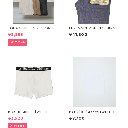
TODAYFUL トゥデイフル Jac
LEVI'S VINTAGE CLOTHING 1
quard Sheer Tanktop 125106
922 501XX RIGID A441000
¥8,855
¥41,800
01
03 リジッド セルビッジデニ
ム 日本製 LVC オーガニックコ
30%OFF
ットン
BOXER BRIEF 【WHITE】
BAL バル / dance (WHITE)
¥3,520
¥7,700
20%OFF