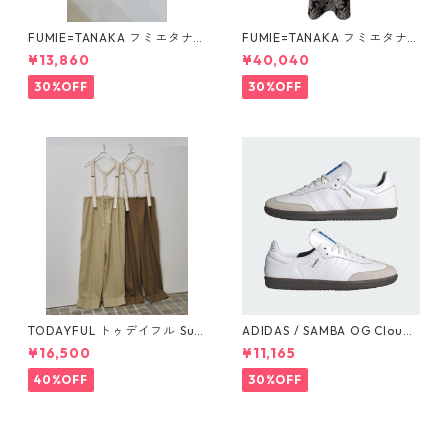
FUMIE=TANAKA フミエタナ
FUMIE=TANAKA フミエタナ
カ ring fringe earring F23A
カ flower JQ OP (BLK)F25S-
¥13,860
¥40,040
-55 NU
13
30%OFF
30%OFF
TODAYFUL トゥデイフル Sus
ADIDAS / SAMBA OG Cloud
penders Highwaist Pants 12
White / Cloud White / Gum
¥16,500
¥11,165
510703
(IE3439)
40%OFF
30%OFF