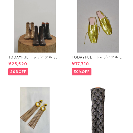
TODAYFUL トゥデイフル Squ
TODAYFUL トゥデイフル La
are Short Boots 12321008 1
ceup Leather Shoes 1232101
¥25,520
¥17,710
2521006
1
20%OFF
30%OFF