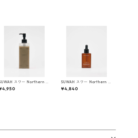
SUWAH スワー Northern Pl
SUWAH スワー ️Northern Pl
acen Cleansing Gel
acen Mayu Oil
¥4,950
¥4,840