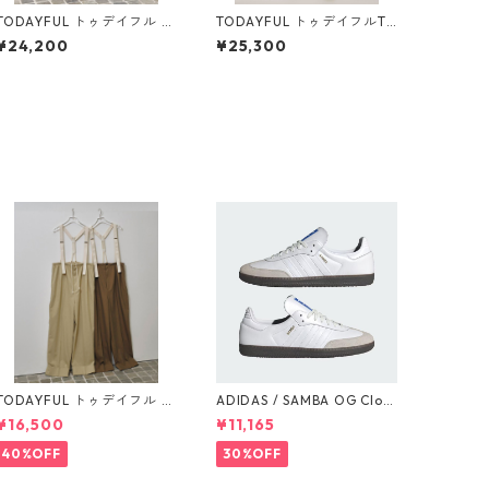
TODAYFUL トゥデイフル C
TODAYFUL トゥデイフルTa
ary's Denim (BRN) 1261140
pered Tuck Trousers 1252
¥24,200
¥25,300
3
0710
TODAYFUL トゥデイフル S
ADIDAS / SAMBA OG Clou
uspenders Highwaist Pan
d White / Cloud White / G
¥16,500
¥11,165
ts 12510703
um (IE3439)
40%OFF
30%OFF