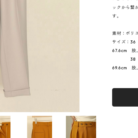
ックから繋
す。
素材：ポリエ
サイズ：36
67.6cm 股
38 ウエス
69.6cm 股