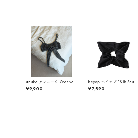
anuke アンヌーク Crochet
heyep ヘイップ "Silk Squa
Knit Bustier 62620510(C/
e Medium Scrunchie" hp0
¥9,900
¥7,590
GRY)
324 (BLK)