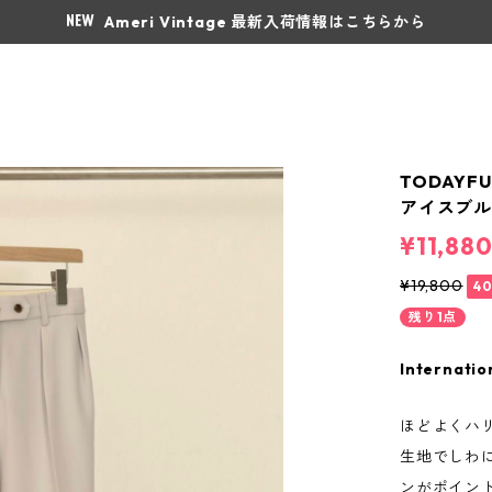
Ameri Vintage 最新入荷情報はこちらから
TODAYFU
アイスブルー
¥11,88
¥19,800
4
残り1点
Internatio
ほどよくハ
生地でしわ
ンがポイン