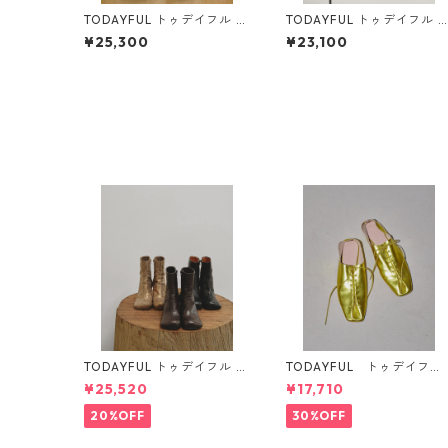
TODAYFUL トゥデイフル C
TODAYFUL トゥデイフル T
hunky Corduroy Pants (BL
uck Wide Trousers (CHO)
¥25,300
¥23,100
K) 12610703
12610714
TODAYFUL トゥデイフル S
TODAYFUL トゥデイフル
quare Short Boots 123210
Laceup Leather Shoes 12
¥25,520
¥17,710
08 12521006
21011
20%OFF
30%OFF