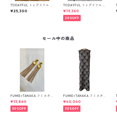
TODAYFUL トゥデイフル C
TODAYFUL トゥデイフル C
hunky Corduroy Pants (B/
ashmere Easy Pants 1252
¥25,300
¥19,360
PNK) 12610703
0718
20%OFF
セール中の商品
FUMIE=TANAKA フミエタナ
FUMIE=TANAKA フミエタナ
3
カ ring fringe earring F23
カ flower JQ OP (BLK)F25
¥13,860
¥40,040
A-55 NU
S-13
30%OFF
30%OFF