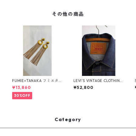
その他の商品
r
FUMIE=TANAKA フミエタナ
LEVI'S VINTAGE CLOTHING
カ ring fringe earring F23
506XX 1936 TYPE I 1st BIG
¥13,860
¥52,800
A-55 NU
E オーガニック デニムジャ
ケット LVC リーバイス Gジ
30%OFF
ャン 705060028 LVC
Category