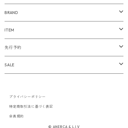
BRAND
WIND AND SEA
ITEM
アウター
NAISSANCE
アウター
先行予約
トップス
アウター
bal
トップス
TODAYFUL 2020 SUMMER
SALE
ボトムス
トップス
アウター
TODAYFUL
ボトムス
Uhr 2025 SPRING/SUMMER
10%
バッグ
ボトムス
プライバシーポリシー
トップス
アウター
MAISON EUREKA
ワンピース
Uhr 2025 Autumn / Winter
20%
特定商取引法に基づく表記
帽子
バッグ
ボトムス
トップス
アウター
会員規約
SON OF THE CHEESE
バッグ
Uhr 2025 SPRING / SUMMER
30%
© ANERCA & L.I.V
アクセサリー