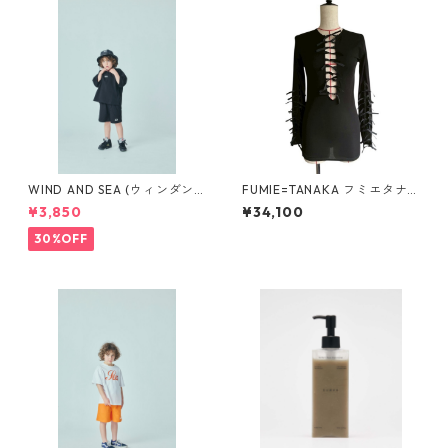
WIND AND SEA (ウィンダン
FUMIE=TANAKA フミエタナ
シー)SMOOTHY x WDS 70%
カ ribbon long T F26A-42
¥3,850
¥34,100
Child S/S Tee (H_GRAY)
（BLK）SIZE:1
30%OFF