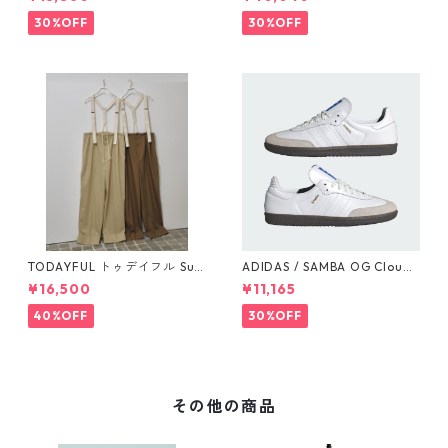
-55 NU
13
30%OFF
30%OFF
TODAYFUL トゥデイフル Sus
ADIDAS / SAMBA OG Cloud
penders Highwaist Pants 12
White / Cloud White / Gum
¥16,500
¥11,165
510703
(IE3439)
40%OFF
30%OFF
その他の商品