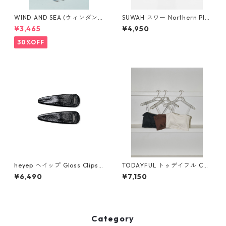
WIND AND SEA (ウィンダン
SUWAH スワー Northern Pla
シー)SMOOTHY x WDS Child
cen Cleansing Gel
¥3,465
¥4,950
S/S tee(WHITE)WDS-C-SMT
-25-Q4-02
30%OFF
heyep ヘイップ Gloss Clips
TODAYFUL トゥデイフル Cup
– 2 Piece Set hp08326
in Flatseam Bratop 124106
¥6,490
¥7,150
02
Category