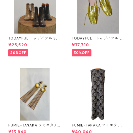
TODAYFUL トゥデイフル Squ
TODAYFUL トゥデイフル La
are Short Boots 12321008 1
ceup Leather Shoes 1232101
¥25,520
¥17,710
2521006
1
20%OFF
30%OFF
FUMIE=TANAKA フミエタナ
FUMIE=TANAKA フミエタナ
カ ring fringe earring F23A
カ flower JQ OP (BLK)F25S-
¥13,860
¥40,040