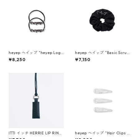
heyep ヘイップ "heyep Logo
heyep ヘイップ "Basic Scrun
Hair Ties (2-piece)" (BLK) h
chie with KENKAGAMI" hp0
¥8,250
¥7,150
p07126
6626
ITTI イッチ HERRIE LIP RING
heyep ヘイップ "Hair Clips w
/ DIPLO FJORD (BLACK)
ith KENKAGAMI (3-piece)" h