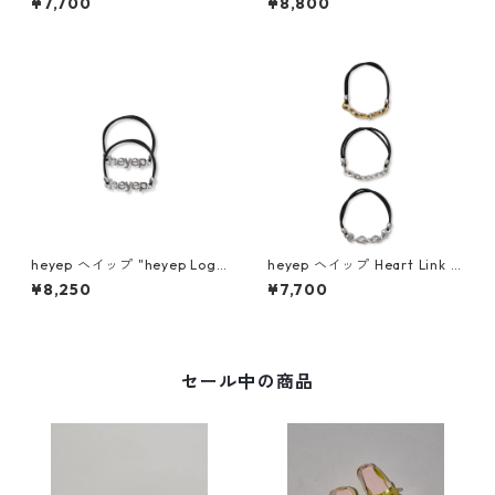
¥7,700
¥8,800
p07026
heyep ヘイップ "heyep Logo
heyep ヘイップ Heart Link H
Hair Ties (2-piece)" (SLV) h
air Tie – 3 Piece Set hp0892
¥8,250
¥7,700
p07126
6
セール中の商品