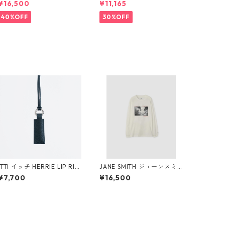
¥16,500
¥11,165
ts 12510703
um (IE3439)
40%OFF
30%OFF
I イッチ HERRIE LIP RIN
JANE SMITH ジェーンスミ
G / DIPLO FJORD (BLACK)
ス IVORY SERRA REDOND
¥7,700
¥16,500
O BEACH, CA L/S T-SHIRT
(WHT)