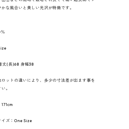
やかな風合いと美しい光沢が特徴です。
0％
ize
着丈(長)68 身幅38
地ロットの違いにより、多少の寸法差が出ます事を
さい。
71cm
ズ：One Size