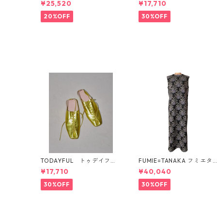
¥25,520
¥17,710
08 12521006
21011
20%OFF
30%OFF
TODAYFUL トゥデイフル
FUMIE=TANAKA フミエタ
Laceup Leather Shoes 123
カ flower JQ OP (BLK)F25
¥17,710
¥40,040
21011
S-13
30%OFF
30%OFF