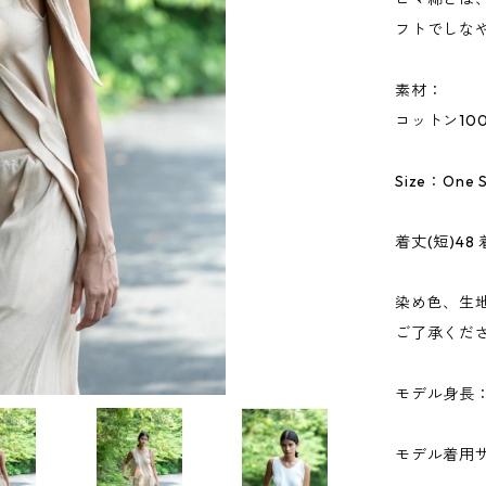
フトでしな
素材：
コットン10
Size：One S
着丈(短)48 
染め色、生
ご了承くだ
モデル身長：1
モデル着用サイ