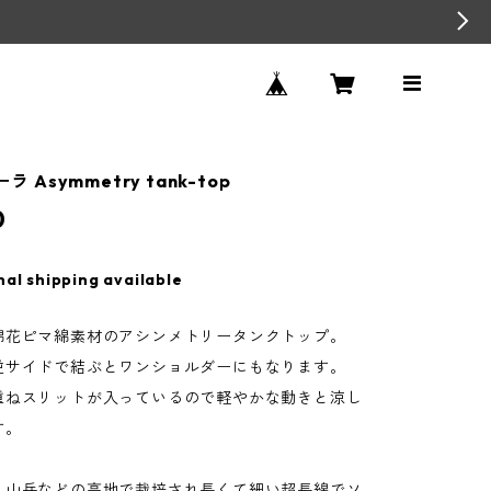
ーラ Asymmetry tank-top
0
nal shipping available
綿花ピマ綿素材のアシンメトリータンクトップ。
逆サイドで結ぶとワンショルダーにもなります。
重ねスリットが入っているので軽やかな動きと涼し
す。
、山岳などの高地で栽培され長くて細い超長綿でソ