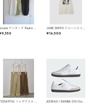
anuke アンヌーク Padin Ri
JANE SMITH ジェーンスミ
b Tanktop 62610609
ス IVORY SERRA REDOND
¥9,350
¥16,500
O BEACH, CA L/S T-SHIRT
(WHT)
TODAYFUL トゥデイフル S
ADIDAS / SAMBA OG Clou
uspenders Highwaist Pan
d White / Cloud White / G