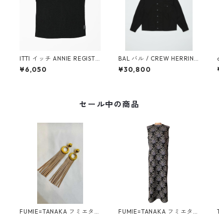
ITTI イッチ ANNIE REGISTE
BAL バル / CREW HERRING
t
R BAG - M / CERATO BRIG
BONE OVER SHIRT (BLAC
¥6,050
¥30,800
HT(BLK)
K)
セール中の商品
FUMIE=TANAKA フミエタナ
FUMIE=TANAKA フミエタナ
3
カ ring fringe earring F23
カ flower JQ OP (BLK)F25