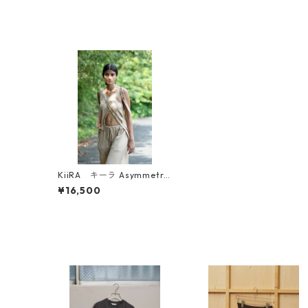
KiiRA キーラ Asymmetry
tank-top
¥16,500