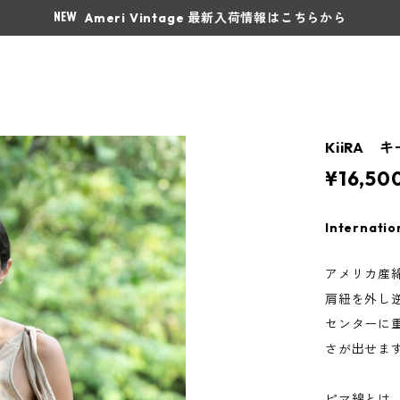
Ameri Vintage 最新入荷情報はこちらから
KiiRA キ
¥16,50
Internatio
アメリカ産
肩紐を外し
センターに
さが出せま
ピマ綿とは