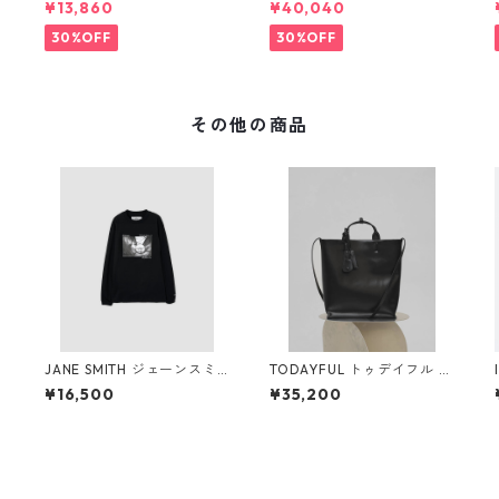
¥13,860
¥40,040
A-55 NU
S-13
30%OFF
30%OFF
その他の商品
ナ
JANE SMITH ジェーンスミ
TODAYFUL トゥデイフル U
ITT
ス IVORY SERRA REDOND
seful Leather Bag (L) 1262
¥16,500
¥35,200
O BEACH, CA L/S T-SHIRT
1041 BLK
(BLK)