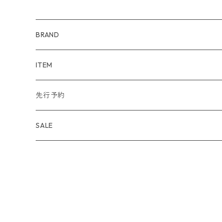
BRAND
WIND AND SEA
ITEM
アウター
NAISSANCE
アウター
先行予約
トップス
アウター
bal
トップス
TODAYFUL 2020 SUMMER
SALE
ボトムス
トップス
アウター
TODAYFUL
ボトムス
Uhr 2025 SPRING/SUMMER
10%
バッグ
ボトムス
トップス
アウター
MAISON EUREKA
ワンピース
Uhr 2025 Autumn / Winter
20%
帽子
バッグ
ボトムス
トップス
アウター
SON OF THE CHEESE
バッグ
Uhr 2025 SPRING / SUMMER
30%