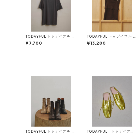
TODAYFUL トゥデイフル Hi
TODAYFUL トゥデイフル S
ghgauge Compact T-shirt
eamless Offshoulder Kni
¥7,700
¥13,200
s (C/GRY) 12610604
(BRN) 12610531
TODAYFUL トゥデイフル S
TODAYFUL トゥデイフル
quare Short Boots 123210
Laceup Leather Shoes 12