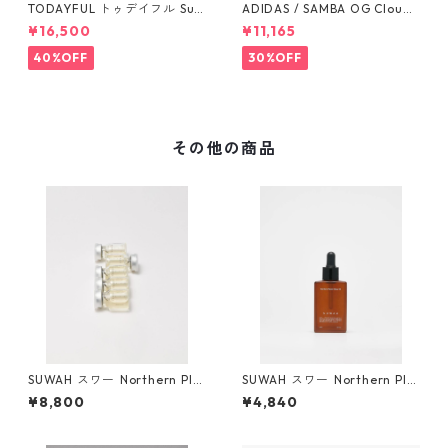
TODAYFUL トゥデイフル Sus
ADIDAS / SAMBA OG Cloud
penders Highwaist Pants 12
White / Cloud White / Gum
¥16,500
¥11,165
510703
(IE3439)
40%OFF
30%OFF
その他の商品
SUWAH スワー ️Northern Pla
SUWAH スワー ️Northern Pla
cen Essence( Pure / Level 1
cen Mayu Oil
¥8,800
¥4,840
)