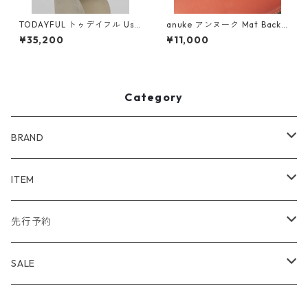
TODAYFUL トゥデイフル Use
anuke アンヌーク Mat Backl
ful Leather Bag (L) 1262104
e Belt 62611001
¥35,200
¥11,000
1 BLK
Category
BRAND
WIND AND SEA
ITEM
アウター
NAISSANCE
アウター
先行予約
トップス
アウター
bal
トップス
TODAYFUL 2020 SUMMER
SALE
ボトムス
トップス
アウター
TODAYFUL
ボトムス
Uhr 2025 SPRING/SUMMER
10%