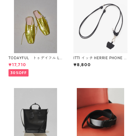
TODAYFUL トゥデイフル La
ITTI イッチ HERRIE PHONE S
ceup Leather Shoes 1232101
TRING / STCOW(BLK)
¥17,710
¥8,800
1
30%OFF