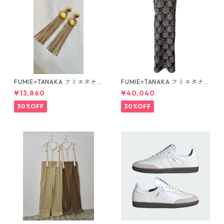
FUMIE=TANAKA フミエタナ
FUMIE=TANAKA フミエタナ
カ ring fringe earring F23A
カ flower JQ OP (BLK)F25S-
¥13,860
¥40,040
-55 NU
13
30%OFF
30%OFF