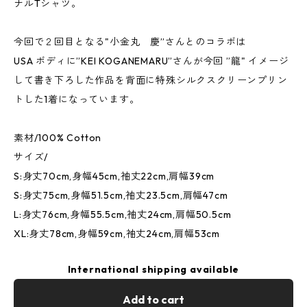
ナルTシャツ。
今回で２回目となる"小金丸 慶”さんとのコラボは
USA ボディに”KEI KOGANEMARU”さんが今回 ”龍" イメージ
して書き下ろした作品を背面に特殊シルクスクリーンプリン
トした1着になっています。
素材/100% Cotton
サイズ/
S:身丈70cm,身幅45cm,袖丈22cm,肩幅39cm
S:身丈75cm,身幅51.5cm,袖丈23.5cm,肩幅47cm
L:身丈76cm,身幅55.5cm,袖丈24cm,肩幅50.5cm
XL:身丈78cm,身幅59cm,袖丈24cm,肩幅53cm
International shipping available
Add to cart