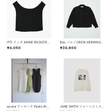
ITTI イッチ ANNIE REGISTER
BAL バル / CREW HERRINGB
BAG - M / CERATO BRIGHT(B
ONE OVER SHIRT (BLACK)
¥6,050
¥30,800
LK)
anuke アンヌーク Padin Rib
JANE SMITH ジェーンスミス I
Tanktop 62610609
VORY SERRA REDONDO BE