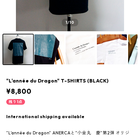
1
/10
"L'année du Dragon" T-SHIRTS (BLACK)
¥8,800
残り1点
International shipping available
"L'année du Dragon" ANERCAと"小金丸 慶"第2弾 オリジ