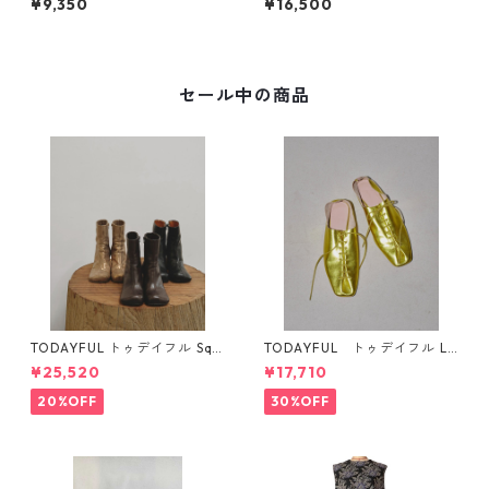
¥9,350
¥16,500
ACH, CA L/S T-SHIRT (WHT)
セール中の商品
TODAYFUL トゥデイフル Squ
TODAYFUL トゥデイフル La
are Short Boots 12321008 1
ceup Leather Shoes 1232101
¥25,520
¥17,710
2521006
1
20%OFF
30%OFF