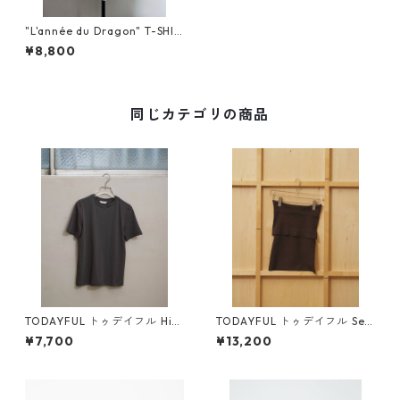
"L'année du Dragon" T-SHIR
TS (BLACK)
¥8,800
同じカテゴリの商品
TODAYFUL トゥデイフル Hig
TODAYFUL トゥデイフル Sea
hgauge Compact T-shirts
mless Offshoulder Knit (BR
¥7,700
¥13,200
(C/GRY) 12610604
N) 12610531