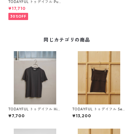
TODAYFUL トゥデイフル Puf
fsleeve Hand Knit 1242052
¥17,710
0
30%OFF
同じカテゴリの商品
TODAYFUL トゥデイフル Hig
TODAYFUL トゥデイフル Sea
hgauge Compact T-shirts
mless Offshoulder Knit (BR
¥7,700
¥13,200
(C/GRY) 12610604
N) 12610531