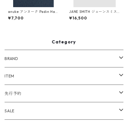
anuke アンヌーク Padin Half
JANE SMITH ジェーンスミス I
Camisole 62610636 (BRN)
VORY SERRA REDONDO BE
¥7,700
¥16,500
ACH, CA L/S T-SHIRT (BLK)
Category
BRAND
WIND AND SEA
ITEM
アウター
NAISSANCE
アウター
先行予約
トップス
アウター
bal
トップス
TODAYFUL 2020 SUMMER
SALE
ボトムス
トップス
アウター