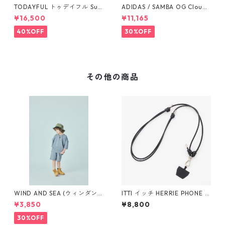
TODAYFUL トゥデイフル Sus
ADIDAS / SAMBA OG Cloud
penders Highwaist Pants 12
White / Cloud White / Gum
¥16,500
¥11,165
510703
(IE3439)
40%OFF
30%OFF
その他の商品
WIND AND SEA (ウィンダン
ITTI イッチ HERRIE PHONE S
シー)SMOOTHY x WDS 70%
TRING / STCOW(BLK)
¥3,850
¥8,800
Child S/S Tee (H_GRAY)
30%OFF