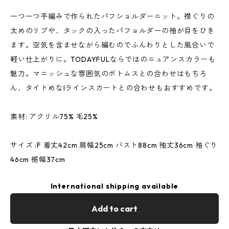
一つ一つ手編みで作られたパフショルダーニット。襟ぐりの
太めのリブや、タックの入ったパフョルダーの袖が目をひき
ます。空気を含ませながら編むのでふんわりとした風合いで
軽い仕上がりに。TODAYFULならではのニュアンスカラーも
魅力。マニッシュな雰囲気のボトムスとの合わせはもちろ
ん、タイトめなIラインスカートとの合わせもおすすめです。
素材: アクリル75% 毛25%
サイズ :F 着丈42cm 肩幅25cm バスト88cm 袖丈36cm 袖ぐり
46cm 裾幅37cm
International shipping available
Add to cart