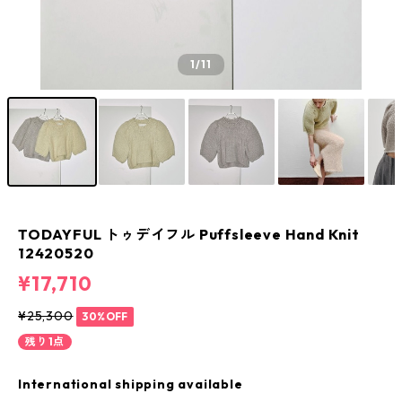
1
/11
TODAYFUL トゥデイフル Puffsleeve Hand Knit
12420520
¥17,710
¥25,300
30%OFF
残り1点
International shipping available