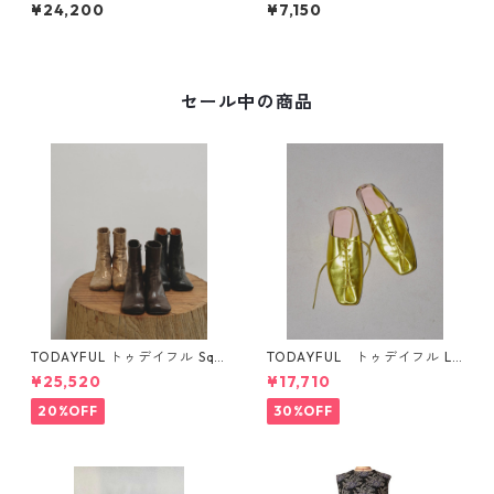
ered Polo Knit (D/GRN) 1261
in Flatseam Bratop 124106
¥24,200
¥7,150
0508
02
セール中の商品
TODAYFUL トゥデイフル Squ
TODAYFUL トゥデイフル La
are Short Boots 12321008 1
ceup Leather Shoes 1232101
¥25,520
¥17,710
2521006
1
20%OFF
30%OFF