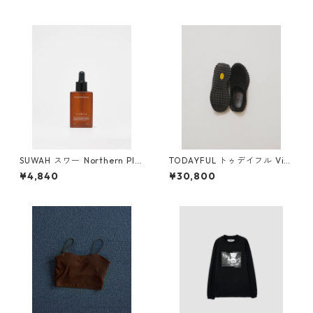
SUWAH スワー ️Northern Pla
TODAYFUL トゥデイフル Vibr
cen Mayu Oil
amsole Leather Sabot 12611
¥4,840
¥30,800
032 BLK