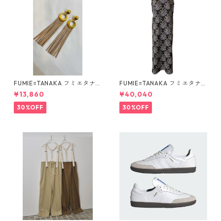
FUMIE=TANAKA フミエタナ
FUMIE=TANAKA フミエタナ
カ ring fringe earring F23A
カ flower JQ OP (BLK)F25S-
¥13,860
¥40,040
-55 NU
13
30%OFF
30%OFF