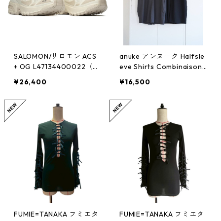
SALOMON/サロモン ACS
anuke アンヌーク Halfsle
+ OG L47134400022（V
eve Shirts Combinaison
anilla Ice / Ebony / Ftw Si
62610305
¥26,400
¥16,500
lver）
FUMIE=TANAKA フミエタ
FUMIE=TANAKA フミエタ