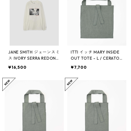
JANE SMITH ジェーンスミ
ITTI イッチ MARY INSIDE
ス IVORY SERRA REDOND
OUT TOTE - L / CERATO
O BEACH, CA L/S T-SHIR
BRIGHT - 26Q1
¥16,500
¥7,700
T (WHT)