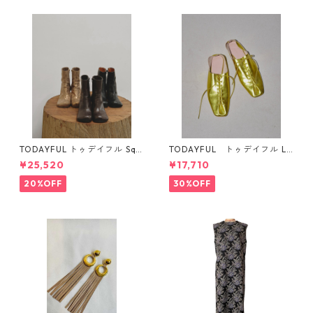
TODAYFUL トゥデイフル Squ
TODAYFUL トゥデイフル La
are Short Boots 12321008 1
ceup Leather Shoes 1232101
¥25,520
¥17,710
2521006
1
20%OFF
30%OFF