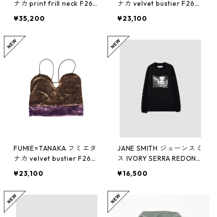
ナカ print frill neck F26A
ナカ velvet bustier F26A4
24（PUR）
1（BLK）
¥35,200
¥23,100
FUMIE=TANAKA フミエタ
JANE SMITH ジェーンスミ
ナカ velvet bustier F26A4
ス IVORY SERRA REDOND
1（BRN）
O BEACH, CA L/S T-SHIR
¥23,100
¥16,500
T (BLK)