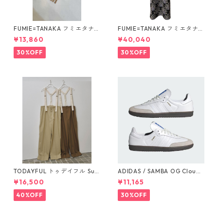
FUMIE=TANAKA フミエタナ
FUMIE=TANAKA フミエタナ
カ ring fringe earring F23A
カ flower JQ OP (BLK)F25S-
¥13,860
¥40,040
-55 NU
13
30%OFF
30%OFF
TODAYFUL トゥデイフル Sus
ADIDAS / SAMBA OG Cloud
penders Highwaist Pants 12
White / Cloud White / Gum
¥16,500
¥11,165
510703
(IE3439)
40%OFF
30%OFF