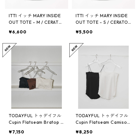
ITTI イッチ MARY INSIDE
ITTI イッチ MARY INSIDE
OUT TOTE - M / CERATO
OUT TOTE - S / CERATO
BRIGHT -26Q1
BRIGHT - 26Q1
¥6,600
¥5,500
TODAYFUL トゥデイフル
TODAYFUL トゥデイフル
Cupin Flatseam Bratop 1
Cupin Flatseam Camisole
2410602
12610635
¥7,150
¥8,250