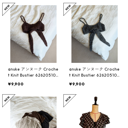
anuke アンヌーク Croche
anuke アンヌーク Croche
t Knit Bustier 62620510
t Knit Bustier 62620510
(BRN)
(C/GRY)
¥9,900
¥9,900