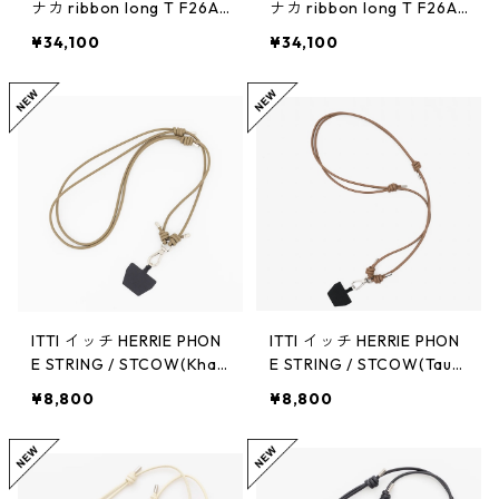
ナカ ribbon long T F26A-
ナカ ribbon long T F26A-
42（GRN）SIZE:1
42（BLK）SIZE:1
¥34,100
¥34,100
ITTI イッチ HERRIE PHON
ITTI イッチ HERRIE PHON
E STRING / STCOW(Khak
E STRING / STCOW(Taup
i)
e)
¥8,800
¥8,800